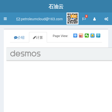
石油云
关注
9
petroleumcloud@163.com
Toggle
navigation
Page View:
介绍
计算