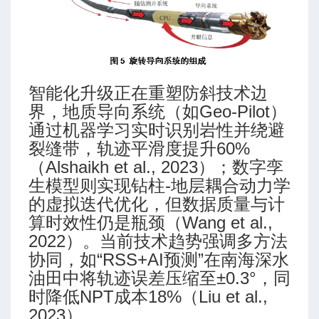
智能化升级正在重塑防斜技术边
界，地质导向系统（如Geo-Pilot）
计方法
通过机器学习实时识别岩性并绕避
裂缝带，轨迹平滑度提升60%
（Alshaikh et al., 2023）；数字孪
生模型则实现钻柱-地层耦合动力学
的虚拟迭代优化，但数据质量与计
算时效性仍是瓶颈（Wang et al.,
2022）。当前技术趋势强调多方法
协同，如“RSS+AI预测”在南海深水
油田中将轨迹误差压缩至±0.3°，同
预测模块
时降低NPT成本18%（Liu et al.,
程序
2023）。