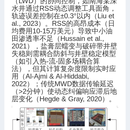
（LWD）的协同控制，如南海某深
水井通过RSS动态调整工具面角，
轨迹误差控制在±0.3°以内（Liu et
al., 2023）。RSS的高昂成本（日
术研究
均费用10-15万美元）导致中小油
钻探的未来
田渗透率不足（Hussain et al.,
2021），盐膏层蠕变与破碎带井壁
失稳则需耦合防斜与井壁稳定模型
（如引入热-流-固多场耦合算
法），但其计算复杂度限制实时应
用（Al-Ajmi & Al-Hiddabi,
2022）；传统MWD数据传输延迟
（>2分钟）使动态纠偏响应滞后地
层变化（Hegde & Gray, 2020）。
关键技术