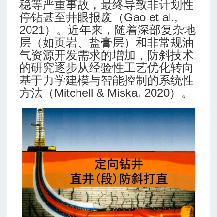
稳等严重事故，最终导致非计划性
停钻甚至井眼报废（Gao et al.,
数
2021）。近年来，随着深部复杂地
层（如页岩、盐膏层）和非常规油
气资源开发需求的增加，防斜技术
的研究逐步从经验性工艺优化转向
基于力学建模与智能控制的系统性
方法（Mitchell & Miska, 2020）。