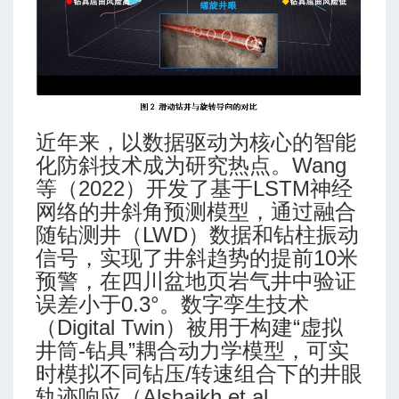
制范围
近年来，以数据驱动为核心的智能
化防斜技术成为研究热点。Wang
等（2022）开发了基于LSTM神经
网络的井斜角预测模型，通过融合
随钻测井（LWD）数据和钻柱振动
入性
信号，实现了井斜趋势的提前10米
预警，在四川盆地页岩气井中验证
误差小于0.3°。数字孪生技术
（Digital Twin）被用于构建“虚拟
井筒-钻具”耦合动力学模型，可实
时模拟不同钻压/转速组合下的井眼
气量推荐
轨迹响应（Alshaikh et al.,