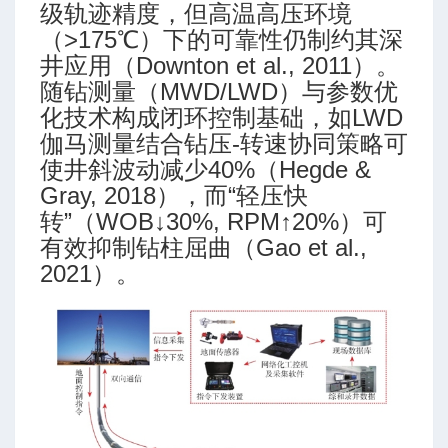
级轨迹精度，但高温高压环境
（>175℃）下的可靠性仍制约其深
井应用（Downton et al., 2011）。
随钻测量（MWD/LWD）与参数优
化技术构成闭环控制基础，如LWD
伽马测量结合钻压-转速协同策略可
使井斜波动减少40%（Hegde &
Gray, 2018），而“轻压快
转”（WOB↓30%, RPM↑20%）可
有效抑制钻柱屈曲（Gao et al.,
2021）。