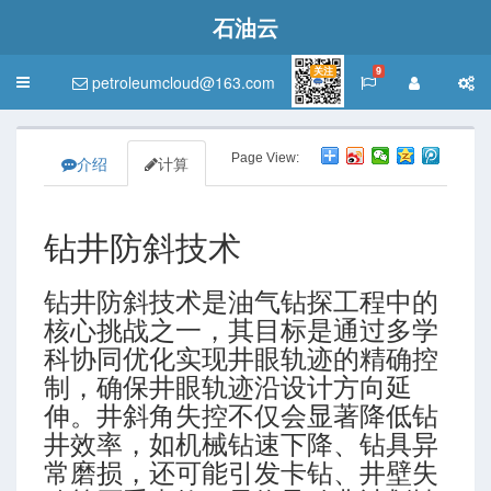
石油云
关注
9
petroleumcloud@163.com
Toggle
navigation
Page View:
介绍
计算
钻井防斜技术
钻井防斜技术是油气钻探工程中的
核心挑战之一，其目标是通过多学
科协同优化实现井眼轨迹的精确控
制，确保井眼轨迹沿设计方向延
伸。井斜角失控不仅会显著降低钻
井效率，如机械钻速下降、钻具异
常磨损，还可能引发卡钻、井壁失