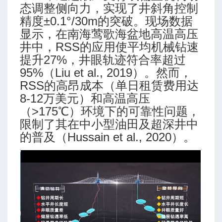
-高级模式-多靶三段式
态调整侧向力，实现了井斜角控制
-高级模式-五段式
精度±0.1°/30m的突破。现场数据
-高级模式-双增式
显示，在南海莺歌海盆地高温高压
-简单模式-三段式
井中，RSS的应用使平均机械钻速
提升27%，井眼轨迹符合率超过
-简单模式-多靶三段式
95%（Liu et al., 2019）。然而，
-简单模式-五段式
RSS的高昂成本（单日租赁费用达
-简单模式-双增式
8-12万美元）和高温高压
（>175℃）环境下的可靠性问题，
ing (Martin Klempa)
限制了其在中小型油田及超深井中
的普及（Hussain et al., 2020）。