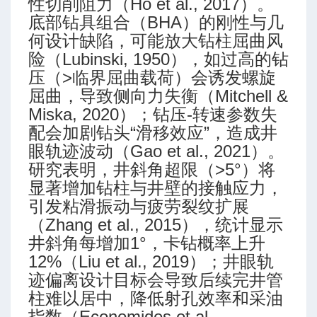
性切削阻力（Ho et al., 2017）。
排量
底部钻具组合（BHA）的刚性与几
何设计缺陷，可能放大钻柱屈曲风
险（Lubinski, 1950），如过高的钻
压（>临界屈曲载荷）会诱发螺旋
屈曲，导致侧向力失衡（Mitchell &
Miska, 2020）；钻压-转速参数失
配会加剧钻头“滑移效应”，造成井
眼轨迹波动（Gao et al., 2021）。
P 7G)
研究表明，井斜角超限（>5°）将
显著增加钻柱与井壁的接触应力，
引发粘滑振动与疲劳裂纹扩展
（Zhang et al., 2015），统计显示
井斜角每增加1°，卡钻概率上升
12%（Liu et al., 2019）；井眼轨
迹偏离设计目标会导致后续完井管
柱难以居中，降低射孔效率和采油
指数（Economides et al.,