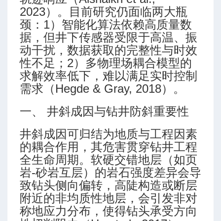
2023）。目前研究仍面临两大瓶
颈：1）智能化算法依赖高质量数
据，但井下传感器受限于高温、振
动干扰，数据获取的完整性与时效
性不足；2）多物理场耦合模型的
求解效率低下，难以满足实时控制
需求（Hegde & Gray, 2018）。
临界充填排量
一、 井斜成因与钻井防斜重要性
井斜成因可归结为地质与工程因素
的耦合作用，其危害贯穿钻井工程
全生命周期。软硬交错地层（如页
岩-砂岩互层）的岩石强度差异会导
致钻头侧向偏转，高陡构造或断层
附近的非均质性地层，会引发非对
称地应力分布，使得钻头承受方向