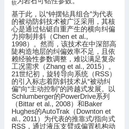
为岩石可钻性参数。
软
基于此，以“钟摆钻具组合”为代表
的被动防斜技术被广泛采用，其核
心是通过钻铤自重产生的横向纠偏
力抑制井斜（Chen et al.,
1998）。然而，该技术在中深部高
陡构造地层的纠偏效率不足，且依
算
赖经验性参数调整，难以满足复杂
工况需求（Zhang et al., 2015）。
21世纪初，旋转导向系统（RSS）
的引入标志着防斜技术从“被动纠
偏”向“主动控制”的跨越式发展。以
Schlumberger的PowerDrive系列
（Bittar et al., 2008）和Baker
Hughes的AutoTrak（Downton et
al., 2011）为代表的推靠式/指向式
-高级模式-三段式
RSS，通过液压支臂或偏置机构动