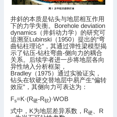
井斜的本质是钻头与地层相互作用
下的力学失衡。Borehole deviation
dynamics（井斜动力学）的研究可
追溯至Lubinski（1950）提出的“弯
曲钻柱理论”，其通过弹性梁模型揭
示了钻压-钻柱弯曲-侧向力的耦合
关系。后续学者进一步将地层各向
异性纳入分析框架，
Bradley（1975）通过实验证实，
钻头在软硬交替地层中易产生“偏转
效应”，其侧向力可表达为：
F
=K·(R
-R
)·WOB
s
硬
软
式中，K为地层差异系数，R
、R
硬