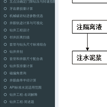
五点法确定门限钻压与转速指数
牙齿磨损量计算
机械破岩钻进参数优选
井眼轨迹计算与可视化
钻井工程设计
邻井距离扫描
套管与钻头尺寸标准组合
钻井井别
套管和井眼尺寸配合表
钻井泵排量计算
磁偏角查询
井眼曲率半径计算
API标准水泥适用范围
钻井工程-名词解释
钻井工程-简述题