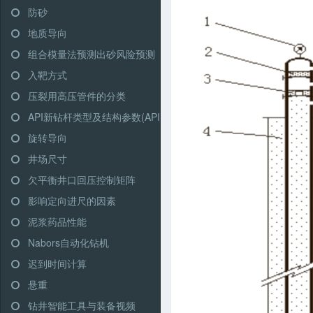
防砂
地质导向
组合模量法预测出砂风险预测
入靶方式
压裂用高压管件的分类
API新钻杆类型及结构参数(API RP 7G)
旋转导向
井场尺寸
欠平衡井口回压控制矩阵
影响定向进尺的因素
泥浆药品性能
Nabors自动化钻机
迟到时间计算
悬重
钻井智能工具与装备视频