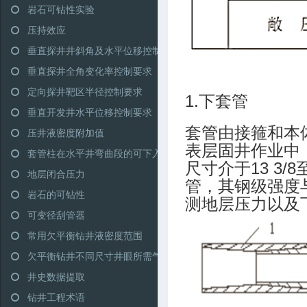
岩石可钻性实验
压持效应
垂直探井井斜角及水平位移控制范围
垂直探井全角变化率控制要求
定向探井靶区半径控制要求
1.下套管
垂直开发井水平位移控制要求
套管由接箍和本
压井液密度附加值
表层固井作业中，
套管柱在水平井弯曲段的可下入性
尺寸介于13 3
地层闭合压力
管，其钢级强度
岩石的可钻性
测地层压力以及
可变径刮管器
常用欠平衡钻井液密度范围
欠平衡钻井不同尺寸井眼所需气量推荐
井史数据提取
钻井工程术语