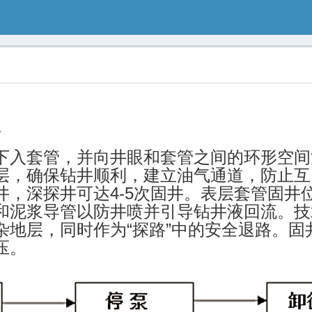
程
下入套管，并向井眼和套管之间的环形空间
层，确保钻井顺利，建立油气通道，防止互
井，深探井可达4-5次固井。表层套管固井
和泥浆导管以防井喷并引导钻井液回流。技
杂地层，同时作为“探路”中的安全退路。
压。