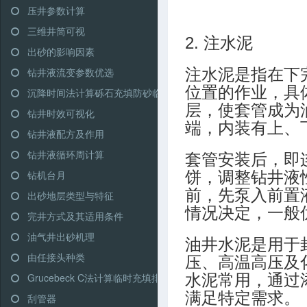
压井参数计算
三维井筒可视
2. 注水泥
出砂的影响因素
钻井液流变参数优选
注水泥是指在下
位置的作业，具
沉降时间法计算砾石充填防砂临界充填排量
层，使套管成为
钻井时效可视化
端，内装有上、
钻井液配方及作用
钻井液循环周计算
套管安装后，即
钻机台月
饼，调整钻井液
前，先泵入前置
出砂地层类型与特征
情况决定，一般
完井方式及其适用条件
油气井出砂机理
油井水泥是用于
由任接头种类
压、高温高压及
Grucebeck C法计算临时充填排量
水泥常用，通过
满足特定需求。
刮管器