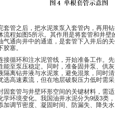
完套管之后，把水泥浆泵入套管内，再用钻
体流程如图5所示。其作用是将套管和井壁
油气通向井中的通道，是套管下入井后的关
下胶塞。
连接循环和注水泥管线，开始准备工作。先
性能至泵压稳定。同时，准备固井泵、供灰
液隔离钻井液与水泥浆，避免混浆，同时清
优选高速紊流，但在地层破裂压力低时需采
封固套管与井壁环形空间的关键材料，需适
化学环境变化。我国油井水泥分为9级3类
添加调节密度、凝固时间、防漏失、降失水