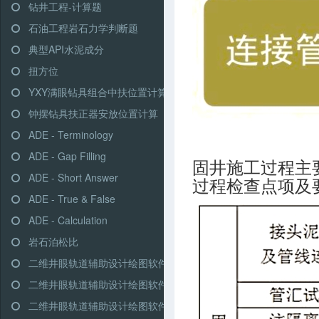
钻井工程-计算题
石油工程岩石力学判断题
典型API水泥成分
扭方位
YXY满眼钻具组合中扶位置计算
钟摆钻具扶正器安放位置计算
ADE - Terminology
ADE - Gap Filling
固井施工过程主
ADE - Short Answer
过程检查点项及
ADE - True & False
ADE - Calculation
岩石泊松比
二维井眼轨道辅助设计绘图软件-高级模式-三段式
二维井眼轨道辅助设计绘图软件-高级模式-多靶三段式
二维井眼轨道辅助设计绘图软件-高级模式-五段式