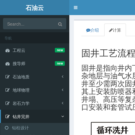
石油云
Toggle
navigation
介绍
计算
导航
工程云
new
固井工艺流
搜导师
new
固井是指向井内
杂地层与油气水
石油地质
井至少需两次固
地球物理
其上安装防喷器
井塌、高压等复
岩石力学
口安装和套管试
钻井完井
钻柱设计