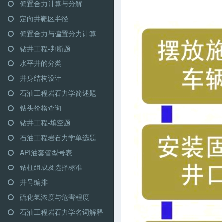
偏置合力计算与分解
定向井靶区半径
偏置合力与偏置分力计算
钻井工程-判断题
水平井的分类
井身结构设计
石油工程岩石力学简述题
钻头价格查询
钻井工程-填空题
石油工程岩石力学单选题
API油套管型号表
钻柱组成及选择标准
井号编排
硫化氢浓度与危害程度
石油工程岩石力学名词解释