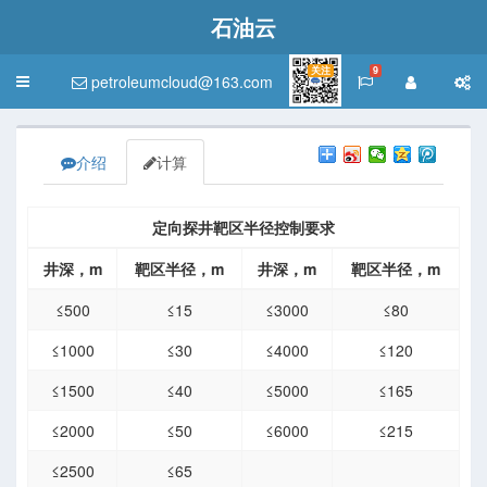
石油云
关注
9
petroleumcloud@163.com
Toggle
navigation
介绍
计算
定向探井靶区半径控制要求
井深，m
靶区半径，m
井深，m
靶区半径，m
≤500
≤15
≤3000
≤80
≤1000
≤30
≤4000
≤120
≤1500
≤40
≤5000
≤165
≤2000
≤50
≤6000
≤215
≤2500
≤65