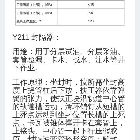
排量
Y211 封隔器：
用途：用于分层试油、分层采油、
套管验漏、卡水、找水、注水等井
下作业。
P 7G)
工作原理：坐封时，按所需坐封高
度上提管柱后下放，扶正器依靠弹
簧的张力，使扶正块沿轨道中心管
的轨道槽运动，滑环销钉从短槽的
上死点运动到坐封位置长槽的上死
点，卡瓦被锥体撑开卡在套管上，
上接头、中心管一起下行压缩胶
筒，封隔油套管环形空间；解封