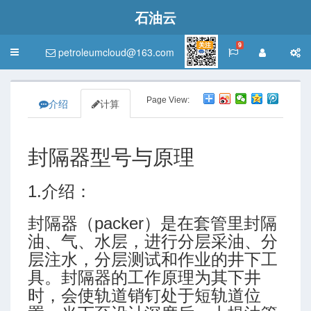
石油云
关注
9
petroleumcloud@163.com
Toggle
navigation
Page View:
介绍
计算
封隔器型号与原理
1.介绍：
封隔器（packer）是在套管里封隔
油、气、水层，进行分层采油、分
层注水，分层测试和作业的井下工
具。封隔器的工作原理为其下井
时，会使轨道销钉处于短轨道位