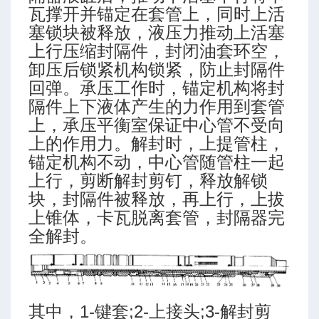
瓦撑开并锚定在套管上，同时上活
塞锁块被释放，液压力推动上活塞
上行压缩封隔件，封闭油套环空，
卸压后锁紧机构锁紧，防止封隔件
回弹。承压工作时，锚定机构将封
隔件上下液体产生的力作用到套管
上，承压平衡室保证中心管不受向
上的作用力。解封时，上提管柱，
锚定机构不动，中心管随管柱一起
上行，剪断解封剪钉，释放解锁
块，封隔件被释放，再上行，上拔
上锥体，卡瓦脱离套管，封隔器完
全解封。
其中，1-键套;2-上接头;3-解封剪