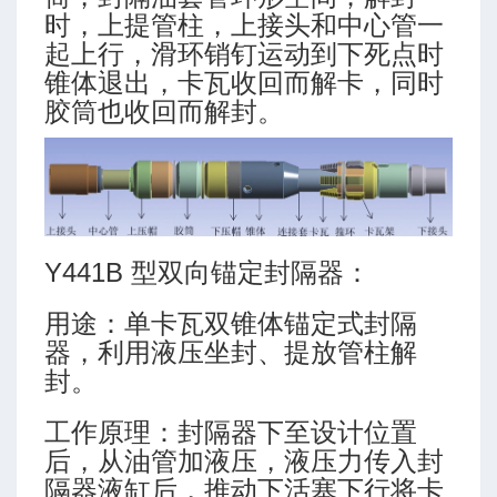
时，上提管柱，上接头和中心管一
起上行，滑环销钉运动到下死点时
锥体退出，卡瓦收回而解卡，同时
胶筒也收回而解封。
Y441B 型双向锚定封隔器：
用途：单卡瓦双锥体锚定式封隔
器，利用液压坐封、提放管柱解
封。
工作原理：封隔器下至设计位置
后，从油管加液压，液压力传入封
隔器液缸后，推动下活塞下行将卡