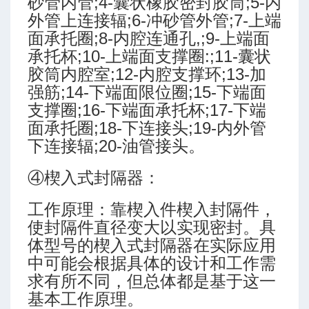
砂管内管;4-囊状橡胶密封胶筒;5-内
外管上连接辐;6-冲砂管外管;7-上端
面承托圈;8-内腔连通孔,;9-上端面
承托杯;10-上端面支撑圈:;11-囊状
胶筒内腔室;12-内腔支撑环;13-加
强筋;14-下端面限位圈;15-下端面
支撑圈;16-下端面承托杯;17-下端
面承托圈;18-下连接头;19-内外管
下连接辐;20-油管接头。
④楔入式封隔器：
工作原理：靠楔入件楔入封隔件，
使封隔件直径变大以实现密封。具
体型号的楔入式封隔器在实际应用
中可能会根据具体的设计和工作需
求有所不同，但总体都是基于这一
基本工作原理。