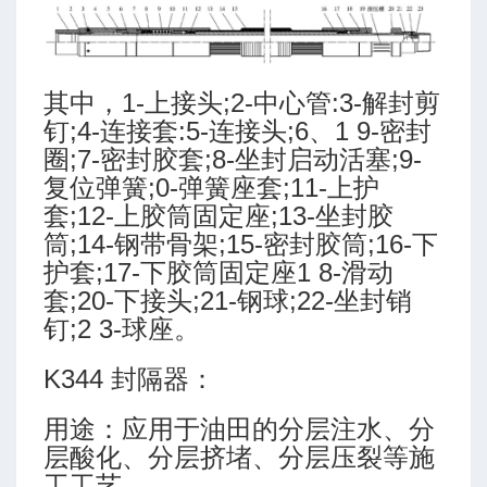
其中，1-上接头;2-中心管:3-解封剪
钉;4-连接套:5-连接头;6、1 9-密封
圈;7-密封胶套;8-坐封启动活塞;9-
计方法
复位弹簧;0-弹簧座套;11-上护
套;12-上胶筒固定座;13-坐封胶
筒;14-钢带骨架;15-密封胶筒;16-下
护套;17-下胶筒固定座1 8-滑动
套;20-下接头;21-钢球;22-坐封销
钉;2 3-球座。
K344 封隔器：
用途：应用于油田的分层注水、分
预测模块
层酸化、分层挤堵、分层压裂等施
程序
工工艺。