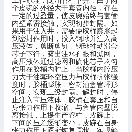
工作原理：随油管柱下井，由于两
个皮碗的外径大于套管内径，存在
一定的过盈量，使皮碗始终与套管
内壁紧密接触，实现初步封隔。如
果用于注入井，需要使胶桶膨胀起
到密封作用时，投入钢球并注入高
压液体，剪断剪钉，钢球推动滑套
芯子下行，露出注水孔眼和滤网，
高压液体通过滤网和硫化芯子均匀
作用在胶桶内腔上，当胶桶内腔压
力大于油套环空压力与胶桶抗张强
度时，胶桶膨胀，密封油套管环形
空间，实现二级封隔。解封时，停
止注入高压液体，胶桶在套压和自
身张力作用下收缩，与套管内壁脱
离接触，上提生产管柱，皮碗上、
下间的压差逐渐变小，皮碗在自身
张力作用下逐渐恢复原状，实现解