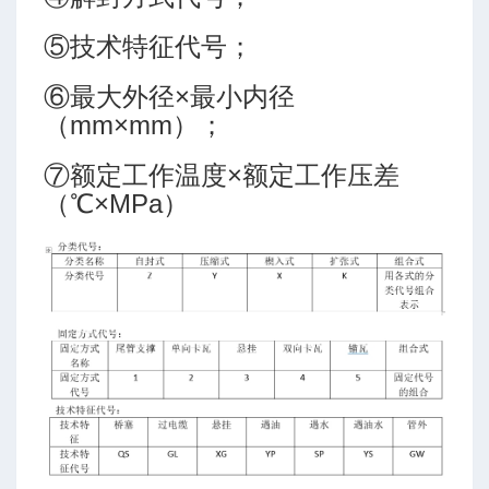
⑤技术特征代号；
⑥最大外径×最小内径
（mm×mm）；
⑦额定工作温度×额定工作压差
算
（℃×MPa）
-高级模式-三段式