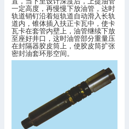
置，当下至设计深度后，上提油管
一定高度，再慢慢下放油管，达时
轨道销钉沿着短轨道自动滑入长轨
数
道内，锥体插入扶正卡瓦中，使卡
瓦卡在套管内壁上，油管继续下放
至座好井口，这时油管部分重量压
在封隔器胶皮筒上，使胶皮筒扩张
密封油套环形空间。