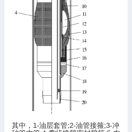
达
其中，1-油层套管;2-油管接箍;3-冲