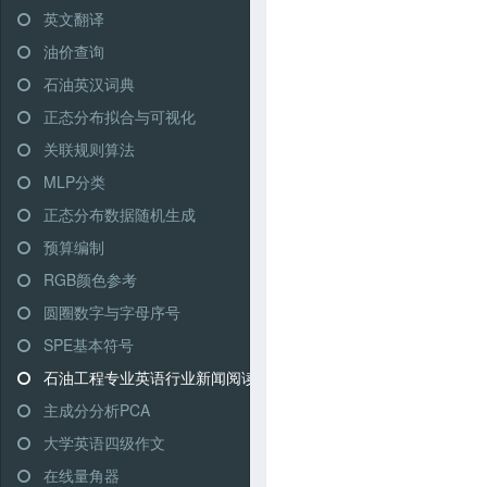
英文翻译
油价查询
石油英汉词典
正态分布拟合与可视化
关联规则算法
MLP分类
正态分布数据随机生成
预算编制
RGB颜色参考
圆圈数字与字母序号
SPE基本符号
石油工程专业英语行业新闻阅读
主成分分析PCA
大学英语四级作文
在线量角器