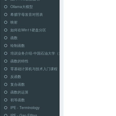
Ollama大模型
希腊字母发音对照表
映射
如何在Win11硬盘分区
函数
绘制函数
培训业务介绍-中国石油大学（北京）继续教育学院
函数的特性
零基础计算机与技术入门课程
反函数
复合函数
函数的运算
初等函数
IPE - Terminology
IPE - Gap Filling