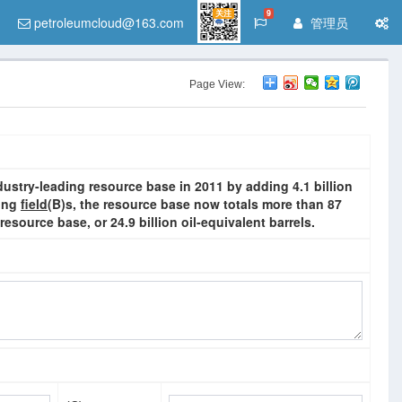
关注
9
petroleumcloud@163.com
管理员
Page View:
ustry-leading resource base in 2011 by adding 4.1 billion
ting
field
(B)
s, the resource base now totals more than 87
esource base, or 24.9 billion oil-equivalent barrels.