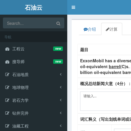
石油云
Toggle
navigation
介绍
计算
导航
工程云
new
题目
ExxonMobil has a diverse,
搜导师
new
oil-equivalent
barrel
(C)
s.
billion oil-equivalent bar
石油地质
概况总结新闻大意（4分）
地球物理
岩石力学
钻井完井
词汇释义（写出划线单词或
油藏工程