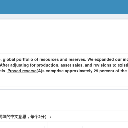
 global portfolio of resources and reserves. We expanded our ind
 After adjusting for production, asset sales, and revisions to exis
rels.
Proved reserve
(A)
s comprise approximately 29 percent of the r
：
词组的中文意思，每个2分）：