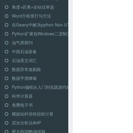
角度+距离+全站仪单选
Word方框里打勾方法
在Geany中解决python Non-UTF-8的问题
Python扩展包Windows二进制文件
油气类期刊
中国石油装备
石油英文词汇
数据异常值剔除
数据平滑降噪
Python编程从入门到实践源代码打包下载
科学计算器
免费电子书
螺旋钻杆排粉扭矩计算
层次分析法AHP
图片RGB数据提取