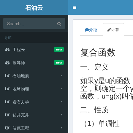
石油云
Toggle
navigation
介绍
计算
导航
工程云
new
复合函数
搜导师
new
一、定义
石油地质
如果y是u的函数，
空，则确定一个y关
地球物理
函数，u=g(x
岩石力学
二、性质
钻井完井
（1）单调性
油藏工程