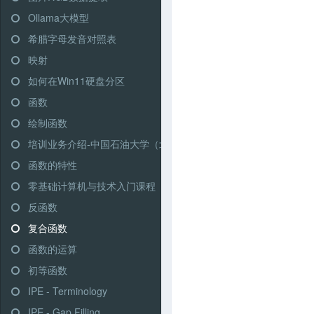
Ollama大模型
希腊字母发音对照表
映射
如何在Win11硬盘分区
函数
绘制函数
培训业务介绍-中国石油大学（北京）继续教育学院
函数的特性
零基础计算机与技术入门课程
反函数
复合函数
函数的运算
初等函数
IPE - Terminology
IPE - Gap Filling