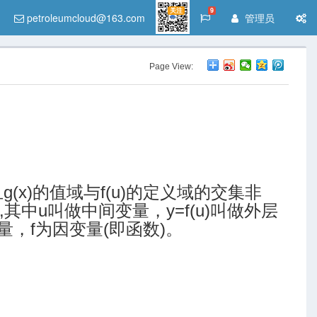
关注
9
petroleumcloud@163.com
管理员
Page View:
且g(x)的值域与f(u)的定义域的交集非
数,其中u叫做中间变量，y=f(u)叫做外层
量，f为因变量(即函数)。