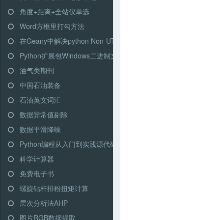
角度+距离+全站仪单选
Word方框里打勾方法
在Geany中解决python Non-UTF-8的问题
Python扩展包Windows二进制文件
油气类期刊
中国石油装备
石油英文词汇
数据异常值剔除
数据平滑降噪
Python编程从入门到实践源代码打包下载
科学计算器
免费电子书
螺旋钻杆排粉扭矩计算
层次分析法AHP
图片RGB数据提取