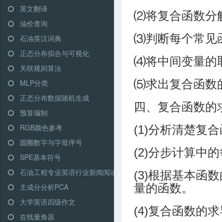
英文翻译
⑵将复合函数分
油价查询
⑶判断每个常见
石油英汉词典
正态分布拟合与可视化
⑷将中间变量的
关联规则算法
⑸求出复合函数
MLP分类
正态分布数据随机生成
四、复合函数的
预算编制
RGB颜色参考
(1)分析清楚
圆圈数字与字母序号
(2)分步计算
SPE基本符号
石油工程专业英语行业新闻阅读
(3)根据基本
量的函数。
主成分分析PCA
大学英语四级作文
(4)复合函数
在线量角器