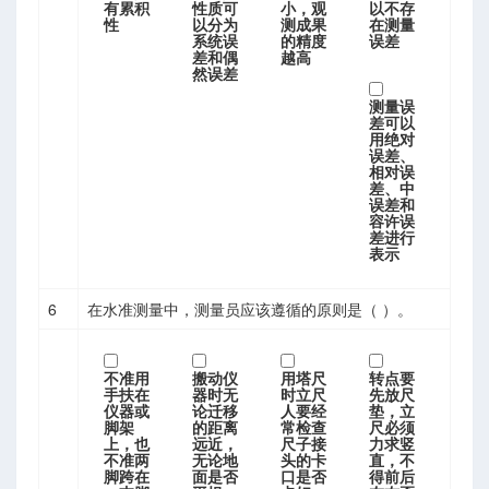
有累积
性质可
小，观
以不存
性
以分为
测成果
在测量
系统误
的精度
误差
差和偶
越高
然误差
测量误
差可以
州立大学）
用绝对
误差、
相对误
差、中
误差和
容许误
差进行
表示
码查询
6
在水准测量中，测量员应该遵循的原则是（ ）。
不准用
搬动仪
用塔尺
转点要
手扶在
器时无
时立尺
先放尺
仪器或
论迁移
人要经
垫，立
脚架
的距离
常检查
尺必须
上，也
远近，
尺子接
力求竖
不准两
无论地
头的卡
直，不
脚跨在
面是否
口是否
得前后