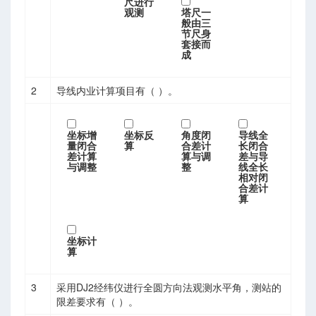
尺进行
观测
塔尺一
般由三
节尺身
套接而
成
2
导线内业计算项目有（ ）。
坐标增
坐标反
角度闭
导线全
量闭合
算
合差计
长闭合
差计算
算与调
差与导
与调整
整
线全长
相对闭
合差计
算
坐标计
算
3
采用DJ2经纬仪进行全圆方向法观测水平角，测站的
限差要求有（ ）。