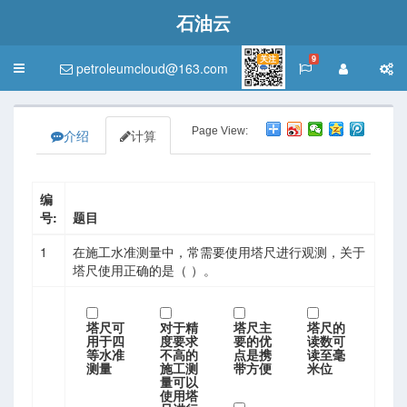
石油云
关注
9
petroleumcloud@163.com
Toggle
navigation
Page View:
介绍
计算
编
号:
题目
1
在施工水准测量中，常需要使用塔尺进行观测，关于
塔尺使用正确的是（ ）。
塔尺可
对于精
塔尺主
塔尺的
用于四
度要求
要的优
读数可
等水准
不高的
点是携
读至毫
测量
施工测
带方便
米位
量可以
使用塔