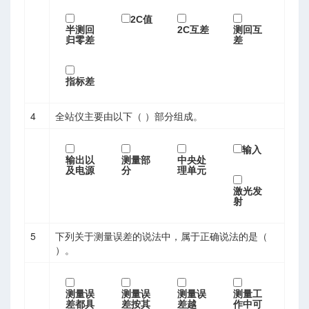
2C值
半测回
2C互差
测回互
归零差
差
指标差
4
全站仪主要由以下（ ）部分组成。
输入
输出以
测量部
中央处
及电源
分
理单元
激光发
射
5
下列关于测量误差的说法中，属于正确说法的是（
）。
读
测量误
测量误
测量误
测量工
差都具
差按其
差越
作中可