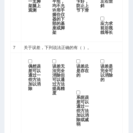
一支脚
平坦，
卡好，
左右歪
架腿上
均不允
防止上
斜
观测
许用手
节下滑
握住仪
器的下
部的基
应力求
座或脚
前后视
架
线等长
7
关于误差，下列说法正确的有（ ）。
偶然误
误差无
误差总
误差是
差可以
法完全
是存在
完全可
通过一
消除但
的
以消除
些方法
可以通
的
加以消
过方法
除
提高精
度
系统误
差可以
通过一
些方法
加以消
除或减
弱