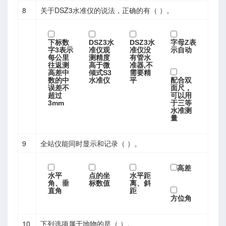
8
关于DSZ3水准仪的说法，正确的有（ ）。
下标数
DSZ3水
DSZ3水
字母Z表
字3表示
准仪观
准仪没
示自动
每公里
测精度
有管水
往返测
高于微
准器,不
UTF-8的问题
高差中
倾式S3
需要精
数的中
水准仪
平
配合双
制文件
误差不
面尺，
超过
可以用
3mm
于三等
水准测
量
9
全站仪能同时显示和记录（ ）。
高差
代码打包下载
水平
点的坐
水平距
角、垂
标数值
离、斜
直角
距
方位角
10
下列选项属于地物的是（ ）。