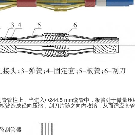
管管柱上，当进入Φ244.5 mm套管中，板簧处于微量压
对板簧造成径向压缩，刮刀片随之向内收缩，从而适应套管