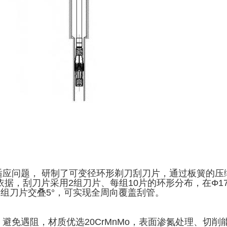
应问题， 研制了可变径环形剃刀刮刀片，通过板簧的压缩实
设计依据，刮刀片采用2组刀片、每组10片的环形分布，在Φ17
上下2组刀片交叠5°，可实现全周向覆盖刮管。
避免遇阻，材质优选20CrMnMo，表面渗氮处理、切削