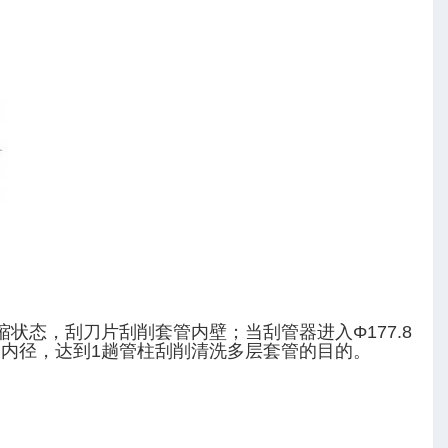
缩状态，刮刀片刮削套管内壁；当刮管器进入Φ177.8
内径，达到1趟管柱刮削清洗多层套管的目的。