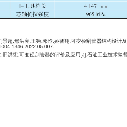
,刘景超,邢洪宪,王尧,邓晗,姚智翔.可变径刮管器结构设计及测试[J
.1004-1346.2022.05.007.
,邢洪宪.可变径刮管器的评价及应用[J].石油工业技术监督,2018,