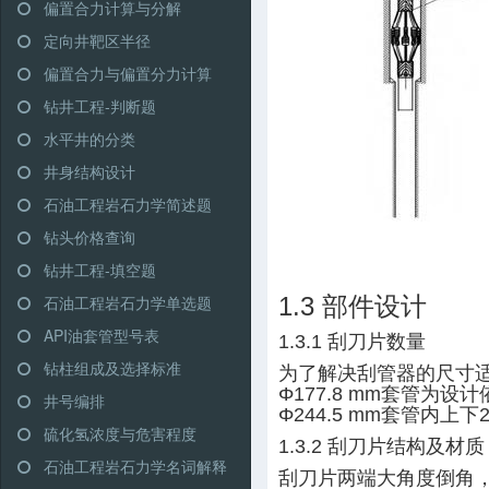
偏置合力计算与分解
定向井靶区半径
偏置合力与偏置分力计算
钻井工程-判断题
水平井的分类
井身结构设计
石油工程岩石力学简述题
钻头价格查询
钻井工程-填空题
石油工程岩石力学单选题
1.3 部件设计
API油套管型号表
1.3.1 刮刀片数量
钻柱组成及选择标准
为了解决刮管器的尺寸适
Φ177.8 mm套管为
井号编排
Φ244.5 mm套管内
硫化氢浓度与危害程度
1.3.2 刮刀片结构及材质
石油工程岩石力学名词解释
刮刀片两端大角度倒角，