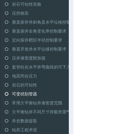
岩石可钻性实验
压持效应
垂直探井井斜角及水平位移控制范围
垂直探井全角变化率控制要求
定向探井靶区半径控制要求
垂直开发井水平位移控制要求
压井液密度附加值
套管柱在水平井弯曲段的可下入性
地层闭合压力
岩石的可钻性
可变径刮管器
常用欠平衡钻井液密度范围
欠平衡钻井不同尺寸井眼所需气量推荐
井史数据提取
钻井工程术语