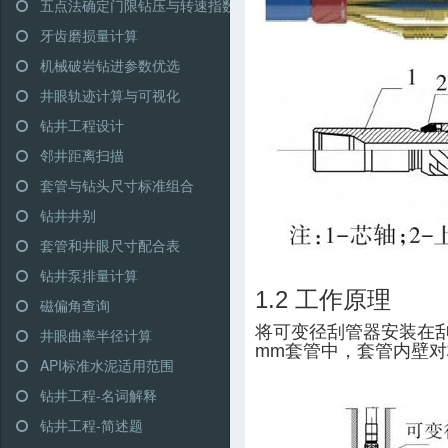
五点法确定门限钻压与转速指数
牙齿磨损量计算
机械破岩钻进参数优选
井眼轨迹计算与可视化
钻井工程设计
邻井距离扫描
套管与钻头尺寸标准组合
钻井井别
套管和井眼尺寸配合表
钻井泵排量计算
1.2 工作原理
磁偏角查询
将可变径刮管器安装在刮
井眼曲率半径计算
mm套管中，套管内壁
API标准水泥适用范围
钻井工程-名词解释
钻井工程-简述题