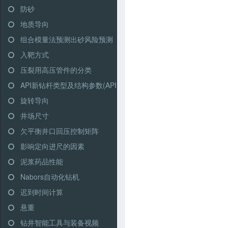
防砂
地质导向
组合模量法预测出砂风险预测
入靶方式
压裂用高压管件的分类
API新钻杆类型及结构参数(API RP 7G)
旋转导向
井场尺寸
欠平衡井口回压控制矩阵
影响定向进尺的因素
泥浆药品性能
Nabors自动化钻机
迟到时间计算
悬重
钻井智能工具与装备视频