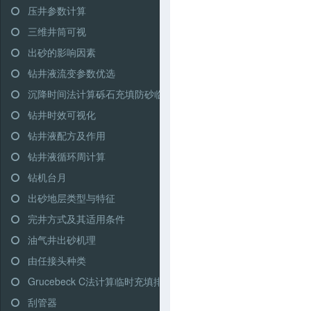
压井参数计算
三维井筒可视
出砂的影响因素
钻井液流变参数优选
沉降时间法计算砾石充填防砂临界充填排量
钻井时效可视化
钻井液配方及作用
钻井液循环周计算
钻机台月
出砂地层类型与特征
完井方式及其适用条件
油气井出砂机理
由任接头种类
Grucebeck C法计算临时充填排量
刮管器