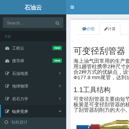
石油云
Toggle
navigation
介绍
计算
导航
工程云
new
可变径刮管器
搜导师
海上油气田常用的生产套管
new
用1趟管柱携带2种尺
合2种方式的优缺点，设
石油地质
Φ177.8 mm尾管，
地球物理
1.1工具结构
岩石力学
可变径刮管器主要由短
板簧是可变径刮管器的
了刮管器刮削力的大小
钻井完井
钻柱设计