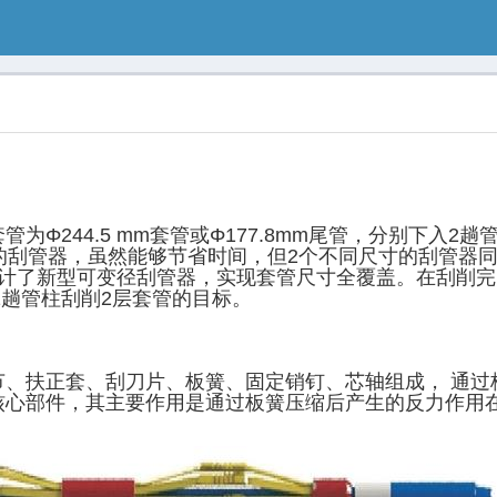
为Φ244.5 mm套管或Φ177.8mm尾管，分别下入
寸的刮管器，虽然能够节省时间，但2个不同尺寸的刮管器
计了新型可变径刮管器，实现套管尺寸全覆盖。在刮削完Φ2
达到1趟管柱刮削2层套管的目标。
节、扶正套、刮刀片、板簧、固定销钉、芯轴组成， 通过
核心部件，其主要作用是通过板簧压缩后产生的反力作用
。