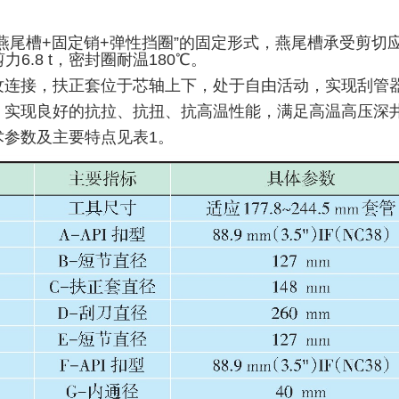
燕尾槽+固定销+弹性挡圈”的固定形式，燕尾槽承受剪切
力6.8 t，密封圈耐温180℃。
纹连接，扶正套位于芯轴上下，处于自由活动，实现刮管
，实现良好的抗拉、抗扭、抗高温性能，满足高温高压深
术参数及主要特点见表1。