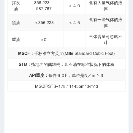
挥发
356.223－
含有大量气体的液
＞４０
油
587.767
体
含有一些气体的液
黑油
＜356.223
＜４５
体
气体含量可忽略不
重油
≈０
计
MSCF：
千标准立方英尺(Mille Standard Cubic Foot)
STB：
指地面的储罐桶，即石油在标准状况下的体积
型
API重度：
条件６０F，单位是N／ｍ＾３
型
MSCF/STB=178.111455m^3/m^3
限