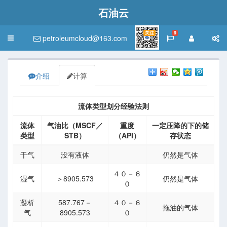
石油云
关注
9
petroleumcloud@163.com
Toggle
navigation
介绍
计算
流体类型划分经验法则
流体
气油比（MSCF／
重度
一定压降的下的储
类型
STB）
（API）
存状态
干气
没有液体
仍然是气体
４０－６
湿气
＞8905.573
仍然是气体
０
凝析
587.767－
４０－６
拖油的气体
气
8905.573
０