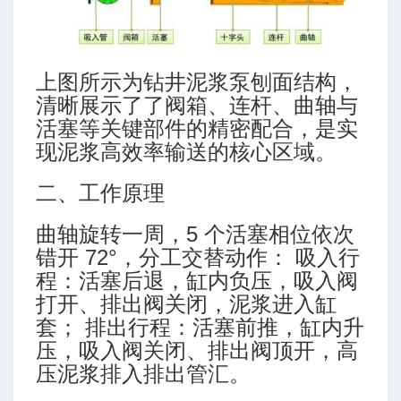
上图所示为钻井泥浆泵刨面结构，
清晰展示了了阀箱、连杆、曲轴与
活塞等关键部件的精密配合，是实
现泥浆高效率输送的核心区域。
二、工作原理
曲轴旋转一周，5 个活塞相位依次
错开 72°，分工交替动作： 吸入行
程：活塞后退，缸内负压，吸入阀
打开、排出阀关闭，泥浆进入缸
套； 排出行程：活塞前推，缸内升
压，吸入阀关闭、排出阀顶开，高
压泥浆排入排出管汇。