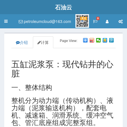
石油云
关注
9
petroleumcloud@163.com
Toggle
navigation
Page View:
介绍
计算
五缸泥浆泵：现代钻井的心
脏
一、整体结构
整机分为动力端（传动机构）、液
力端（泥浆输送机构），配套电
机、减速箱、润滑系统、缓冲空气
包、管汇底座组成完整泵组。