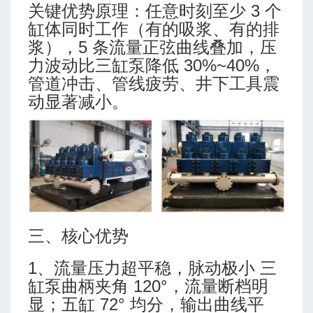
关键优势原理：任意时刻至少 3 个
缸体同时工作（有的吸浆、有的排
浆），5 条流量正弦曲线叠加，压
力波动比三缸泵降低 30%~40%，
管道冲击、管线疲劳、井下工具震
动显著减小。
算
三、核心优势
1、流量压力超平稳，脉动极小 三
缸泵曲柄夹角 120°，流量断档明
-高级模式-三段式
显；五缸 72° 均分，输出曲线平