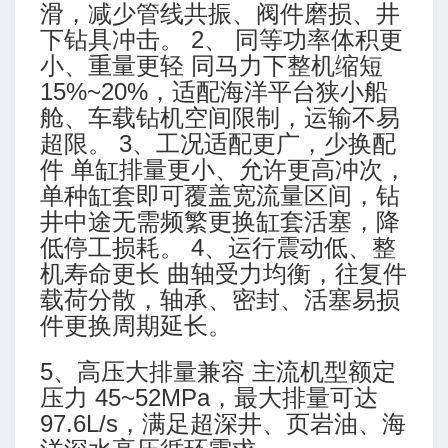
-高级模式-多靶三段式
滑，减少管线共振、阀件磨损、井
-高级模式-五段式
下钻具冲击。 2、 同等功率体积更
-高级模式-双增式
小、重量更轻 同马力下整机缩短
15%~20%，适配海洋平台狭小船
-简单模式-三段式
舱、车载钻机空间限制，运输不易
-简单模式-多靶三段式
超限。 3、工况适配更广，少换配
-简单模式-五段式
件 单缸排量更小、允许更高冲次，
-简单模式-双增式
单种缸套即可覆盖宽流量区间，钻
井中途无需频繁更换缸套活塞，降
ing (Martin Klempa)
低停工损耗。 4、运行震动低、整
机寿命更长 曲轴受力均衡，往复件
载荷分散，轴承、密封、活塞易损
件更换周期延长。
5、高压大排量兼容 主流机型额定
压力 45~52MPa，最大排量可达
97.6L/s，满足超深井、页岩油、海