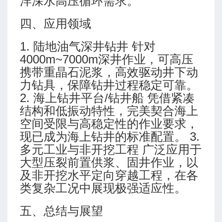
洋深水高压循环需求。
四、应用领域
1. 陆地油气深井钻井 针对
4000m~7000m深井作业，可高压
制范围
携带重晶石泥浆，高效驱动井下动
力钻具，保障钻井过程稳定可靠。
2. 海上钻井平台/钻井船 凭借紧凑
结构和低振动特性，完美契合海上
空间受限与高稳定性的作业要求，
现已成为海上钻井的标准配置。 3.
入性
多元工业与非开挖工程 广泛应用于
大型压裂前置供浆、固井作业，以
及非开挖水平定向穿越工程，在各
类复杂工况中展现极强适应性。
五、总结与展望
气量推荐