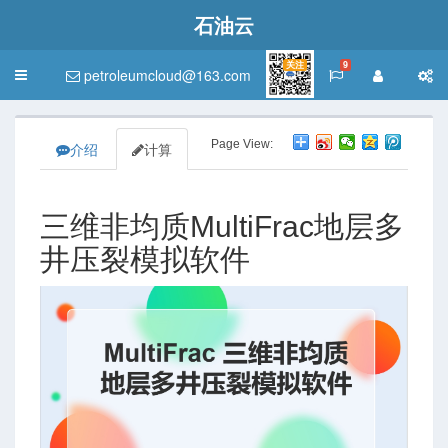
石油云
关注
9
petroleumcloud@163.com
Toggle
navigation
Page View:
介绍
计算
三维非均质MultiFrac地层多
井压裂模拟软件