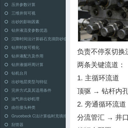
压井参数计算
三维井筒可视
出砂的影响因素
钻井液流变参数优选
沉降时间法计算砾石充填防砂临界充填排量
钻井时效可视化
负责不停泵切换流
钻井液配方及作用
两条关键流道：
钻井液循环周计算
钻机台月
1. 主循环流道
出砂地层类型与特征
完井方式及其适用条件
顶驱 → 钻杆内孔
油气井出砂机理
2. 旁通循环流道
由任接头种类
Grucebeck C法计算临时充填排量
分流管汇 → 井
刮管器