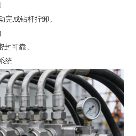
组
自动完成钻杆拧卸。
构
密封可靠。
汇系统