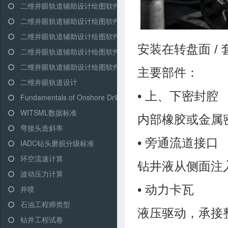
二维井眼轨道辅助设计绘图软件-高级模式-双增式
二维井眼轨道辅助设计绘图软件-简单模式-三段式
二维井眼轨道辅助设计绘图软件-简单模式-多靶三段式
安装在转盘面 /
二维井眼轨道辅助设计绘图软件-简单模式-五段式
二维井眼轨道辅助设计绘图软件-简单模式-双增式
主要部件：
二维井眼轨道设计
• 上、下密封腔
Fundamentals of Onshore Driling (Martin Klempa)
WITSML数据标准
内部橡胶或金属
弯接头造斜率
• 旁通流道接口
IADC钻头磨损分级标准
环空流速计算
钻井液从侧面注
波动压力计算
• 动力卡瓦
井喷
石油工程师类型
液压驱动，承接
钻井工程试卷