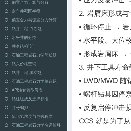
偏置合力计算与分解
定向井靶区半径
2. 岩屑床形成
偏置合力与偏置分力计算
• 循环停止 → 
钻井工程-判断题
水平井的分类
• 水平段、大位
井身结构设计
• 形成岩屑床 
石油工程岩石力学简述题
钻头价格查询
3. 井下工具寿
钻井工程-填空题
• LWD/MWD
石油工程岩石力学单选题
API油套管型号表
• 螺杆钻具因停
钻柱组成及选择标准
• 反复启停冲击
井号编排
硫化氢浓度与危害程度
CCS 就是为了
石油工程岩石力学名词解释