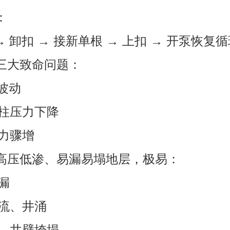
：
→ 卸扣 → 接新单根 → 上扣 → 开泵恢复
三大致命问题：
烈波动
液柱压力下降
压力骤增
高压低渗、易漏易塌地层，极易：
井漏
溢流、井涌
→ 井壁垮塌