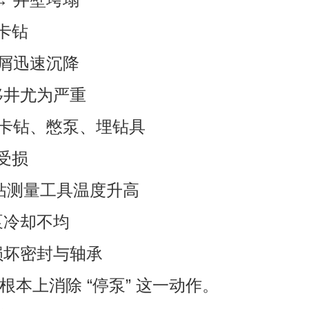
与卡钻
岩屑迅速沉降
移井尤为严重
→ 卡钻、憋泵、埋钻具
命受损
 随钻测量工具温度升高
泵冷却不均
损坏密封与轴承
从根本上消除 “停泵” 这一动作。