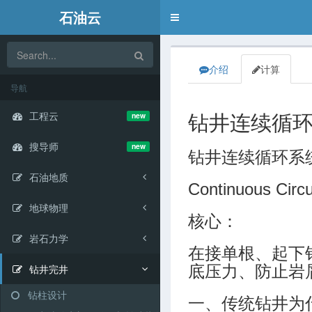
石油云
Toggle
navigation
介绍
计算
导航
工程云
new
钻井连续循
搜导师
new
钻井连续循环系
石油地质
Continuous Circ
地球物理
核心：
岩石力学
在接单根、起下
钻井完井
底压力、防止岩
钻柱设计
一、传统钻井为什