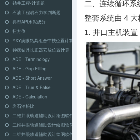
二、连续循环系
钻井工程-计算题
石油工程岩石力学判断题
整套系统由 4 大
典型API水泥成分
扭方位
1. 井口主机装置
YXY满眼钻具组合中扶位置计算
钟摆钻具扶正器安放位置计算
ADE - Terminology
ADE - Gap Filling
ADE - Short Answer
ADE - True & False
ADE - Calculation
岩石泊松比
二维井眼轨道辅助设计绘图软件-高级模式-三段式
二维井眼轨道辅助设计绘图软件-高级模式-多靶三段式
二维井眼轨道辅助设计绘图软件-高级模式-五段式