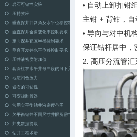
岩石可钻性实验
• 自动上卸扣钳
压持效应
主钳 + 背钳，
垂直探井井斜角及水平位移控制范围
垂直探井全角变化率控制要求
• 导向与对中机
定向探井靶区半径控制要求
保证钻杆居中，
垂直开发井水平位移控制要求
压井液密度附加值
2. 高压分流管
套管柱在水平井弯曲段的可下入性
地层闭合压力
岩石的可钻性
可变径刮管器
常用欠平衡钻井液密度范围
欠平衡钻井不同尺寸井眼所需气量推荐
井史数据提取
钻井工程术语