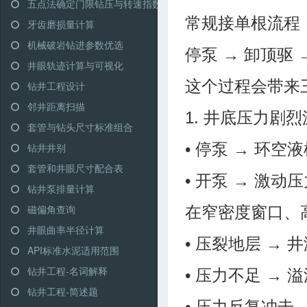
五点法确定门限钻压与转速指数
常规接单根流程
牙齿磨损量计算
机械破岩钻进参数优选
停泵 → 卸顶驱 
井眼轨迹计算与可视化
这个过程会带来
钻井工程设计
邻井距离扫描
1. 井底压力剧
套管与钻头尺寸标准组合
• 停泵 → 环空
钻井井别
套管和井眼尺寸配合表
• 开泵 → 激动
钻井泵排量计算
磁偏角查询
在窄密度窗口、
井眼曲率半径计算
• 压裂地层 → 
API标准水泥适用范围
钻井工程-名词解释
• 压力不足 → 
钻井工程-简述题
• 压力反复冲击 