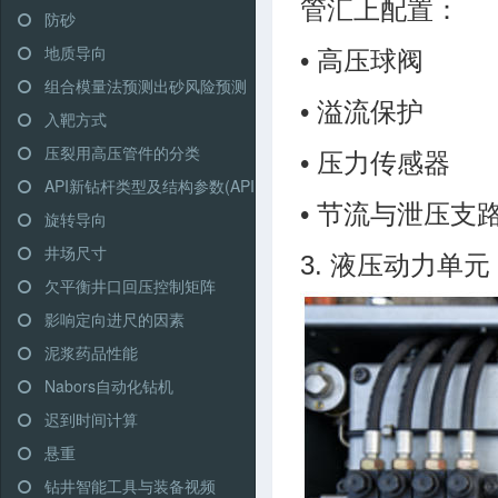
管汇上配置：
防砂
地质导向
• 高压球阀
组合模量法预测出砂风险预测
• 溢流保护
入靶方式
压裂用高压管件的分类
• 压力传感器
API新钻杆类型及结构参数(API RP 7G)
• 节流与泄压支
旋转导向
井场尺寸
3. 液压动力单元
欠平衡井口回压控制矩阵
影响定向进尺的因素
泥浆药品性能
Nabors自动化钻机
迟到时间计算
悬重
钻井智能工具与装备视频