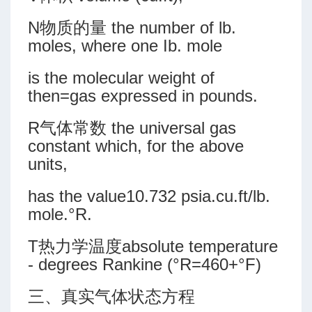
N物质的量 the number of lb.
moles, where one Ib. mole
流能力模型
is the molecular weight of
then=gas expressed in pounds.
R气体常数 the universal gas
constant which, for the above
units,
has the value10.732 psia.cu.ft/lb.
mole.°R.
方法
T热力学温度absolute temperature
- degrees Rankine (°R=460+°F)
三、真实气体状态方程