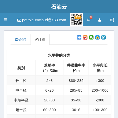
石油云
关注
9
petroleumcloud@163.com
Toggle
navigation
介绍
计算
水平井的分类
造斜率
井眼曲率半
水平段长
类别
（°）/30m
径m
度m
长半径
2~6
860~285
>300
中半径
6~20
285~85
200~1000
中短半径
20~60
85~30
<300
短半径
60~300
30~6
100~300