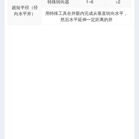
特殊转向器
1~6
>2
超短半径（径
用特殊工具在井眼内完成从垂直转向水平，
向水平井）
数
然后水平延伸一定距离的井