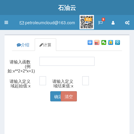
石油云
关注
9
petroleumcloud@163.com
Toggle
navigation
介绍
计算
请输入函数
(例
如:x**2+2*x+1)
请输入定义
请输入定义
域起始值:x
域结束值:x