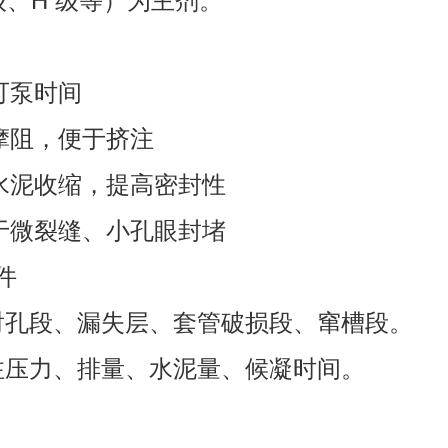
 级、H 级等）为主剂。
可泵时间
摩阻，便于挤注
止水泥收缩，提高密封性
用于微裂缝、小孔眼封堵
件
：射孔段、漏失层、套管破损段、窜槽段。
挤注压力、排量、水泥量、候凝时间。