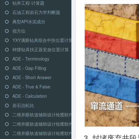
钻井工程-计算题
石油工程岩石力学判断题
典型API水泥成分
扭方位
YXY满眼钻具组合中扶位置计算
钟摆钻具扶正器安放位置计算
ADE - Terminology
ADE - Gap Filling
ADE - Short Answer
ADE - True & False
ADE - Calculation
岩石泊松比
二维井眼轨道辅助设计绘图软件-高级模式-三段式
二维井眼轨道辅助设计绘图软件-高级模式-多靶三段式
二维井眼轨道辅助设计绘图软件-高级模式-五段式
3. 封堵废弃井