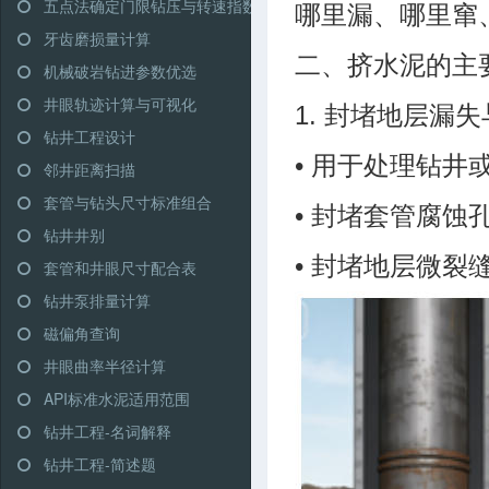
五点法确定门限钻压与转速指数
哪里漏、哪里窜
牙齿磨损量计算
二、挤水泥的主
机械破岩钻进参数优选
井眼轨迹计算与可视化
1. 封堵地层漏
钻井工程设计
• 用于处理钻
邻井距离扫描
套管与钻头尺寸标准组合
• 封堵套管腐
钻井井别
• 封堵地层微
套管和井眼尺寸配合表
钻井泵排量计算
磁偏角查询
井眼曲率半径计算
API标准水泥适用范围
钻井工程-名词解释
钻井工程-简述题