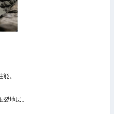
性能。
压裂地层。