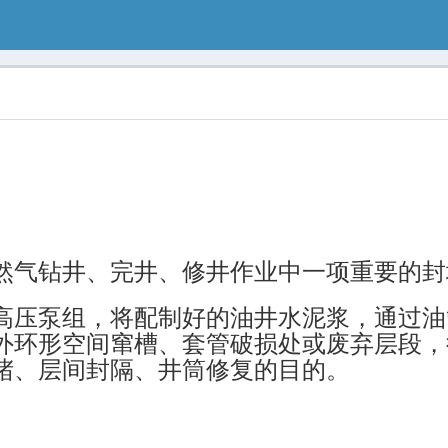
然气钻井、完井、修井作业中一项重要的封
高压泵组，将配制好的油井水泥浆，通过油
外环形空间窜槽、套管破损处或废弃层段，
堵、层间封隔、井筒修复的目的。