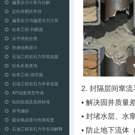
偏置合力计算与分解
定向井靶区半径
偏置合力与偏置分力计算
钻井工程-判断题
水平井的分类
井身结构设计
石油工程岩石力学简述题
钻头价格查询
钻井工程-填空题
石油工程岩石力学单选题
2. 封隔层间窜
API油套管型号表
• 解决固井质
钻柱组成及选择标准
井号编排
• 封堵水层、
硫化氢浓度与危害程度
石油工程岩石力学名词解释
• 防止地下流