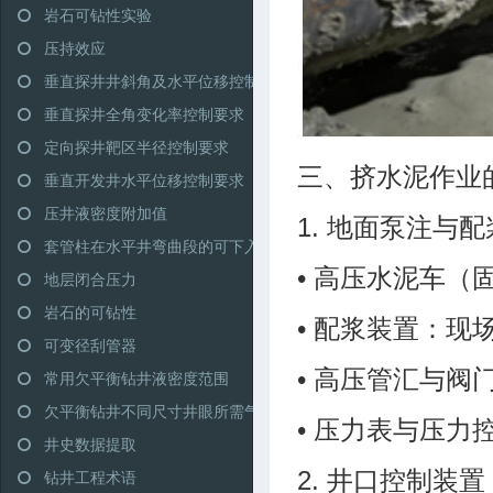
岩石可钻性实验
压持效应
垂直探井井斜角及水平位移控制范围
垂直探井全角变化率控制要求
定向探井靶区半径控制要求
三、挤水泥作业
垂直开发井水平位移控制要求
压井液密度附加值
1. 地面泵注与
套管柱在水平井弯曲段的可下入性
• 高压水泥车
地层闭合压力
岩石的可钻性
• 配浆装置：
可变径刮管器
• 高压管汇与
常用欠平衡钻井液密度范围
欠平衡钻井不同尺寸井眼所需气量推荐
• 压力表与压
井史数据提取
钻井工程术语
2. 井口控制装置