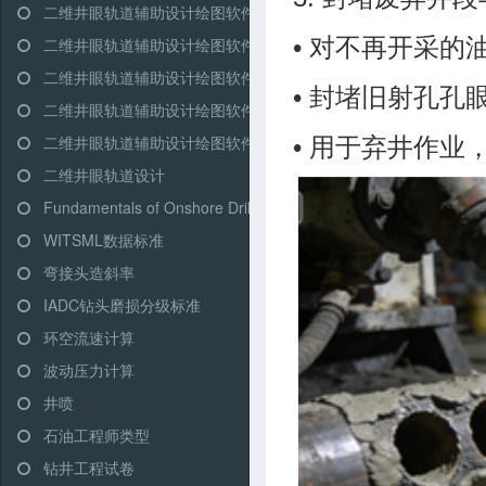
二维井眼轨道辅助设计绘图软件-高级模式-双增式
• 对不再开采
二维井眼轨道辅助设计绘图软件-简单模式-三段式
二维井眼轨道辅助设计绘图软件-简单模式-多靶三段式
• 封堵旧射孔
二维井眼轨道辅助设计绘图软件-简单模式-五段式
二维井眼轨道辅助设计绘图软件-简单模式-双增式
• 用于弃井作
二维井眼轨道设计
Fundamentals of Onshore Driling (Martin Klempa)
WITSML数据标准
弯接头造斜率
IADC钻头磨损分级标准
环空流速计算
波动压力计算
井喷
石油工程师类型
钻井工程试卷