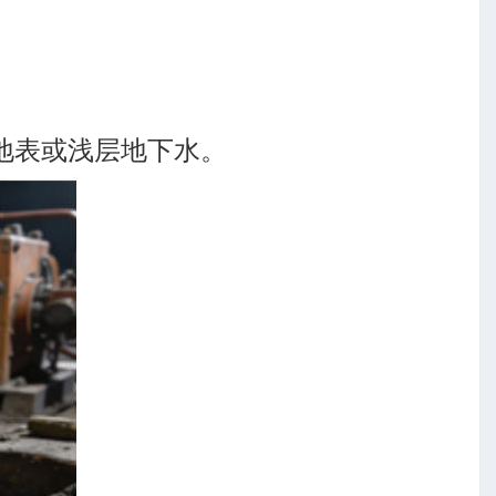
。
地表或浅层地下水。