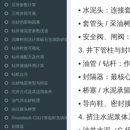
压井参数计算
• 水泥头：连
三维井筒可视
出砂的影响因素
• 套管头 / 
钻井液流变参数优选
• 安全阀、闸
沉降时间法计算砾石充填防砂临界充填排量
钻井时效可视化
3. 井下管柱与
钻井液配方及作用
• 油管 / 钻
钻井液循环周计算
钻机台月
• 封隔器：最
出砂地层类型与特征
• 桥塞 / 水
完井方式及其适用条件
油气井出砂机理
• 导向鞋、密
由任接头种类
4. 挤注水泥浆体
Grucebeck C法计算临时充填排量
刮管器