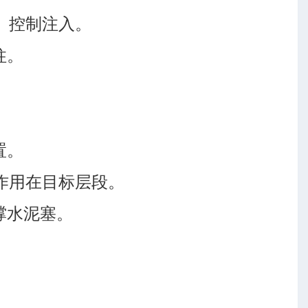
、控制注入。
柱。
置。
作用在目标层段。
撑水泥塞。