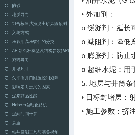
• 油井水泥（G
防砂
• 外加剂：
地质导向
组合模量法预测出砂风险预测
o 缓凝剂：延长
入靶方式
o 减阻剂：降低
压裂用高压管件的分类
API新钻杆类型及结构参数(API RP 7G)
o 膨胀剂：防
旋转导向
井场尺寸
o 超细水泥：
欠平衡井口回压控制矩阵
5. 地层与井筒条
影响定向进尺的因素
泥浆药品性能
• 目标封堵层
Nabors自动化钻机
• 施工参数：
迟到时间计算
悬重
钻井智能工具与装备视频