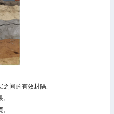
层之间的有效封隔。
果。
境。