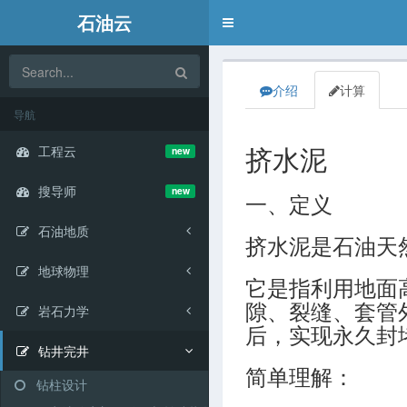
石油云
Toggle
navigation
介绍
计算
导航
工程云
new
挤水泥
搜导师
new
一、定义
石油地质
挤水泥是石油天
地球物理
它是指利用地面
隙、裂缝、套管
岩石力学
后，实现永久封
钻井完井
简单理解：
钻柱设计