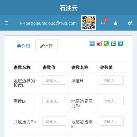
石油云
关注
9
petroleumcloud@163.com
Toggle
navigation
介绍
计算
参数名称
参数值
参数名称
参数值
地层边界的
厚度H
长度L
宽度B:
地层边界压
力Pe
井底压力Pb:
地层渗透率
k: