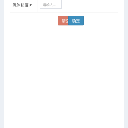
流体粘度μ:
型
型
限