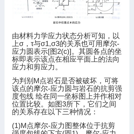
由材料力学应力状态分析可知，以
上σ，τ与σ1,σ3的关系也可用摩尔-
应力圆表示[图2(c)]。其圆各点的坐
标即表示该点在相应平面上的法向
应力和剪应力。
为判别M点岩石是否被破坏，可将
该点的摩尔-应力圆与岩石的抗剪强
度包线 绘在同一坐标图上并作相对
位置比较。如图3所下，它们之间
的关系存在以下三种情况：
(1)M点摩尔-应力图整体位于抗剪
强度包线的下方(圆1)，摩尔-应力