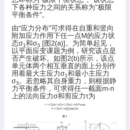
下各种应力之间的关系称为"极限
平衡条件”。
由“应力分布”可求得在自重和竖向
附加应力作用下任一点M的应力状
态σ
和σ
[图2(a)]。为简单起见，
1
3
以平面应变课题为例，研究该点是
否产生破坏。如图2(b)所示，该点
单元体两个相互垂直的面上分别作
用着最大主应力σ
和最小主应力
1
σ
。若忽略其自身重力，则根据静
3
力平衡条件，可求得任一截面m-n
上的法向应力σ和剪应力τ为