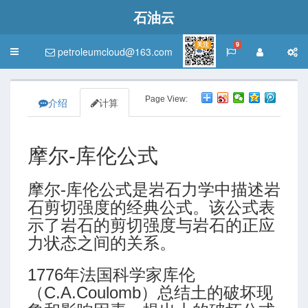
石油云
关注
9
petroleumcloud@163.com
Toggle
navigation
Page View:
介绍
计算
摩尔-库伦公式
摩尔-库伦公式是岩石力学中描述岩
石剪切强度的经典公式。该公式表
示了岩石的剪切强度与岩石的正应
力状态之间的关系。
1776年法国科学家库伦
（C.A.Coulomb）总结土的破坏现
介与教学资源