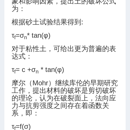
象和影响因素，提出土的破坏公式
为：
率和软化系数
根据砂土试验结果得到:
τ
=σ
* tan(φ)
f
n
对于粘性土，可给出更为普遍的表
达式：
τ
= c +σ
* tan(φ)
f
n
摩尔（Mohr）继续库伦的早期研究
工作，提出材料的破坏是剪切破坏
响
的理论，认为在破裂面上，法向应
力与抗剪强度之间存在着函数关
系，即：
τ
=f(σ)
f