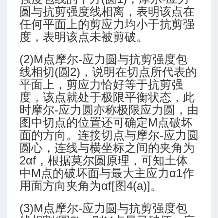
圆与抗剪强度线相离，表明该点在
任何平面上的剪应力均小于抗剪强
度，表明该点未被剪破。
(2)M点摩尔-应力圆与抗剪强度包
线相切(圆2)，说明在切点所代表的
平面上，剪应力恰好等于抗剪强
度，该点就处于极限平衡状态，此
时摩尔-应力圆亦称极限应力圆，由
图中切点的位置还可确定M点破坏
面的方向。连接切点与摩尔-应力圆
圆心，连线与横坐标之间的夹角为
2αf，根据莫尔圆原理，可知土体
中M点的破坏面与最大主应力α1作
用面方向夹角为αf[图4(a)]。
(3)M点摩尔-应力圆与抗剪强度包