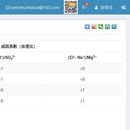
关注
9
petroleumcloud@163.com
管理员
成因系数（浓度比）
-
2-
-
+
2+
l
)/SO
(Cl
- Na
)/Mg
4
<1
<0
>1
<0
<0
<1
<0
>1