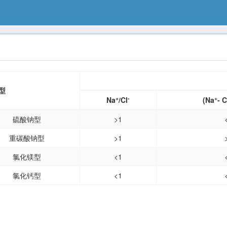
型
+
-
+
Na
/Cl
(Na
- C
硫酸钠型
>1
重碳酸钠型
>1
氯化镁型
<1
氯化钙型
<1