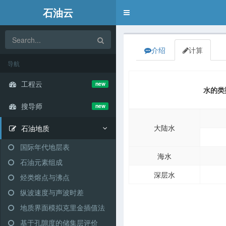
石油云
Toggle
navigation
介绍
计算
导航
工程云
new
水的类
搜导师
new
大陆水
石油地质
国际年代地层表
海水
石油元素组成
深层水
烃类熔点与沸点
纵波速度与声波时差
地质界面模拟克里金插值法
基于孔隙度的储集层评价