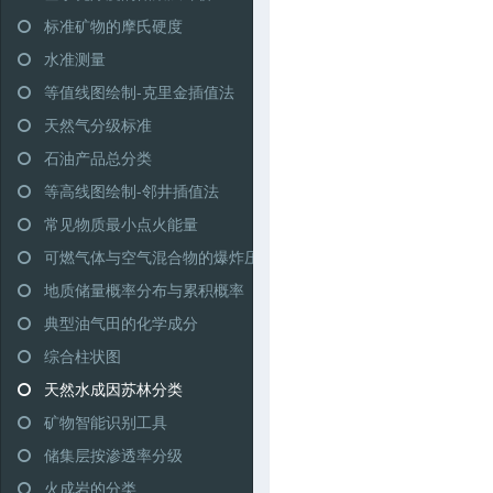
标准矿物的摩氏硬度
水准测量
等值线图绘制-克里金插值法
天然气分级标准
石油产品总分类
等高线图绘制-邻井插值法
常见物质最小点火能量
可燃气体与空气混合物的爆炸压力特性
地质储量概率分布与累积概率
典型油气田的化学成分
综合柱状图
天然水成因苏林分类
矿物智能识别工具
储集层按渗透率分级
火成岩的分类