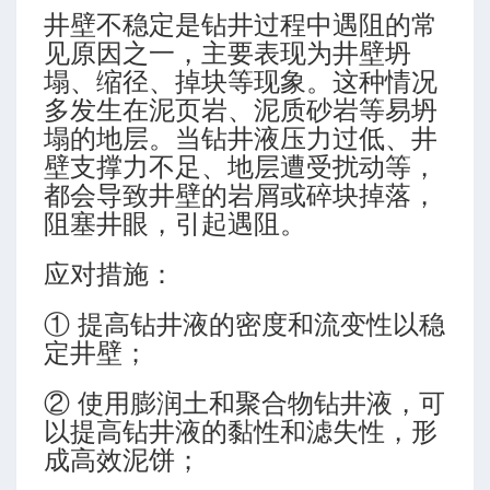
井壁不稳定是钻井过程中遇阻的常
见原因之一，主要表现为井壁坍
塌、缩径、掉块等现象。这种情况
多发生在泥页岩、泥质砂岩等易坍
塌的地层。当钻井液压力过低、井
壁支撑力不足、地层遭受扰动等，
都会导致井壁的岩屑或碎块掉落，
阻塞井眼，引起遇阻。
应对措施：
① 提高钻井液的密度和流变性以稳
定井壁；
② 使用膨润土和聚合物钻井液，可
以提高钻井液的黏性和滤失性，形
成高效泥饼；