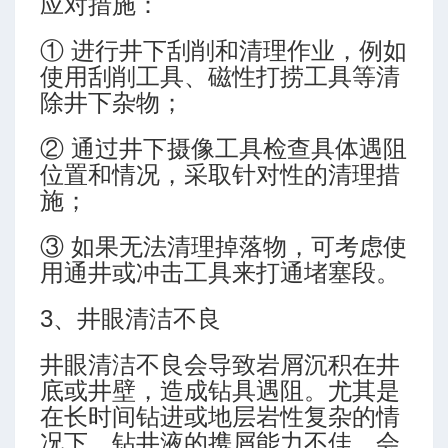
应对措施：
① 进行井下刮削和清理作业，例如
使用刮削工具、磁性打捞工具等清
除井下杂物；
制范围
② 通过井下摄像工具检查具体遇阻
位置和情况，采取针对性的清理措
施；
③ 如果无法清理掉落物，可考虑使
用通井或冲击工具来打通堵塞段。
入性
3、井眼清洁不良
井眼清洁不良会导致岩屑沉积在井
底或井壁，造成钻具遇阻。尤其是
在长时间钻进或地层岩性复杂的情
气量推荐
况下，钻井液的携屑能力不佳，会