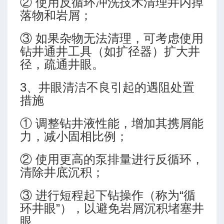
② 使用反循环冲洗技术清理井内掉
落物和岩屑；
③ 如果杂物无法清理，可考虑使用
术研究
钻井通井工具（如扩径器）扩大井
钻探的未来
径，疏通井眼。
3、井眼清洁不良引起的遇阻处置
措施
① 调整钻井液性能，增加其携屑能
力，减小固相比例；
② 使用更高的泵排量进行反循环，
清除井底沉积；
关键技术
③ 进行短程起下钻操作（称为“循
环井眼”），以避免岩屑沉积堵塞井
眼。