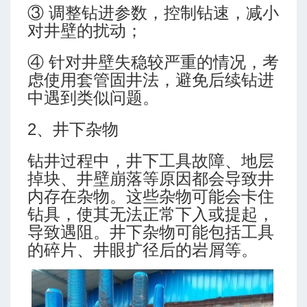
③ 调整钻进参数，控制钻速，减小
对井壁的扰动；
④ 针对井壁失稳较严重的情况，考
虑使用套管固井法，避免后续钻进
中遇到类似问题。
算
2、井下杂物
钻井过程中，井下工具故障、地层
掉块、井壁崩落等原因都会导致井
内存在杂物。这些杂物可能会卡住
钻具，使其无法正常下入或提起，
导致遇阻。井下杂物可能包括工具
的碎片、井眼扩径后的岩屑等。
-高级模式-三段式