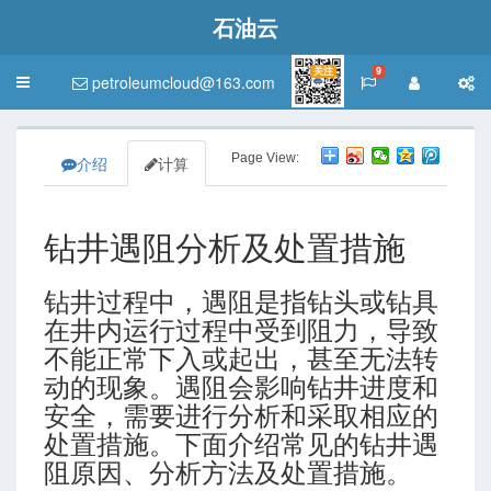
石油云
关注
9
petroleumcloud@163.com
Toggle
navigation
Page View:
介绍
计算
钻井遇阻分析及处置措施
钻井过程中，遇阻是指钻头或钻具
在井内运行过程中受到阻力，导致
不能正常下入或起出，甚至无法转
动的现象。遇阻会影响钻井进度和
安全，需要进行分析和采取相应的
处置措施。下面介绍常见的钻井遇
阻原因、分析方法及处置措施。