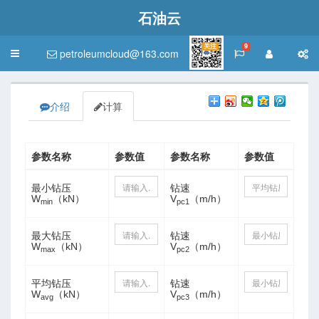
石油云
关注
9
petroleumcloud@163.com
Toggle
navigation
介绍
计算
参数名称
参数值
参数名称
参数值
最小钻压
钻速
W
（kN）
V
（m/h）
min
pc1
最大钻压
钻速
W
（kN）
V
（m/h）
max
pc2
平均钻压
钻速
W
（kN）
V
（m/h）
avg
pc3