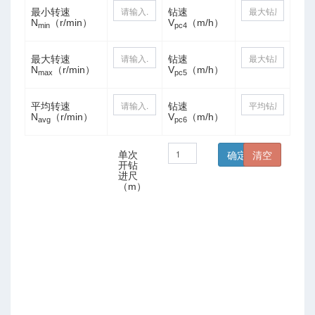
最小转速
钻速
N
（r/min）
V
（m/h）
min
pc4
数
最大转速
钻速
N
（r/min）
V
（m/h）
max
pc5
平均转速
钻速
N
（r/min）
V
（m/h）
avg
pc6
单次
开钻
进尺
（m）