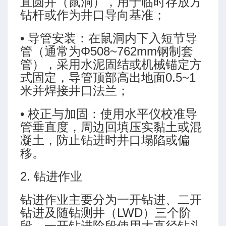
直圆井（鼠洞），用于临时存放方
钻杆或作为井口导向基准；
• 导管安装：在鼠洞内下入短节导
术研究
管（通常为Φ508~762mm钢制套
钻探的未来
管），采用水泥固结或机械锚定方
式固定，导管顶部高出地面0.5~1
米并焊接井口法兰；
• 校正与加固：使用水平仪校准导
管垂直度，周边回填压实黏土或混
凝土，防止钻进时井口塌陷或偏
移。
2. 钻进作业
关键技术
钻进作业主要分为一开钻进、二开
钻进及随钻测井（LWD）三个阶
段。一开钻进阶段使用大直径钻头