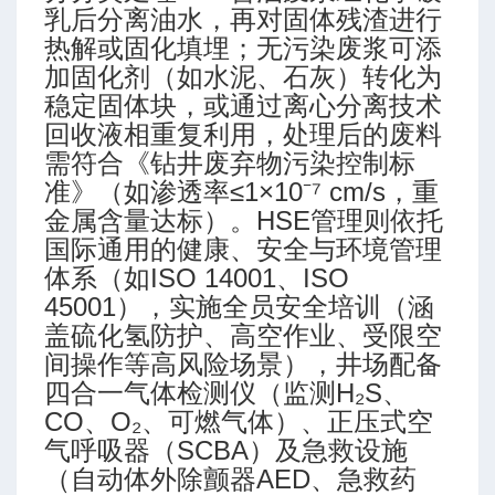
乳后分离油水，再对固体残渣进行
热解或固化填埋；无污染废浆可添
加固化剂（如水泥、石灰）转化为
稳定固体块，或通过离心分离技术
回收液相重复利用，处理后的废料
需符合《钻井废弃物污染控制标
准》（如渗透率≤1×10⁻⁷ cm/s，重
金属含量达标）。HSE管理则依托
国际通用的健康、安全与环境管理
体系（如ISO 14001、ISO
45001），实施全员安全培训（涵
盖硫化氢防护、高空作业、受限空
间操作等高风险场景），井场配备
四合一气体检测仪（监测H₂S、
CO、O₂、可燃气体）、正压式空
气呼吸器（SCBA）及急救设施
（自动体外除颤器AED、急救药