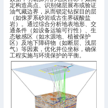
定构造高点、识别储层展布或验证
油气藏边界，从而锁定钻探目的层
（如侏罗系砂岩或古生界碳酸盐
岩）。通过综合分析地表地形、交
通条件（如设备运输可行性）、生
态敏感区（如水源地、植被保护
区）及地下障碍物（如断层、浅层
算
气）等因素，优化井位坐标，确保
工程实施与环境保护的平衡。
-高级模式-三段式