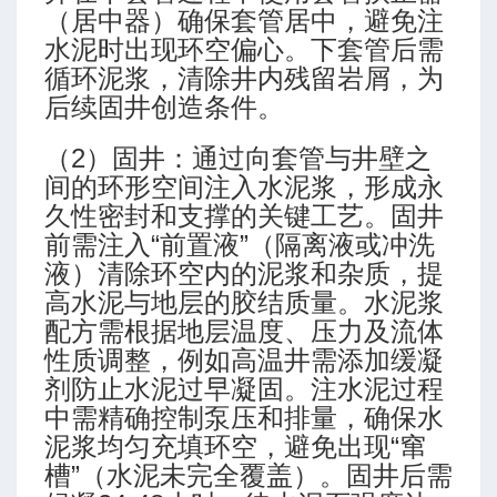
（居中器）确保套管居中，避免注
水泥时出现环空偏心。下套管后需
循环泥浆，清除井内残留岩屑，为
后续固井创造条件。
（2）固井：通过向套管与井壁之
间的环形空间注入水泥浆，形成永
久性密封和支撑的关键工艺。固井
前需注入“前置液”（隔离液或冲洗
液）清除环空内的泥浆和杂质，提
高水泥与地层的胶结质量。水泥浆
配方需根据地层温度、压力及流体
性质调整，例如高温井需添加缓凝
剂防止水泥过早凝固。注水泥过程
中需精确控制泵压和排量，确保水
泥浆均匀充填环空，避免出现“窜
槽”（水泥未完全覆盖）。固井后需