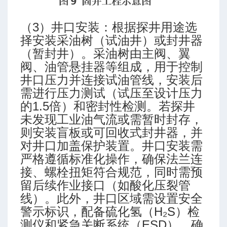
（3）井口安装：根据探井用途选
择安装采油树（试油井）或封井器
（暂封井）。采油树由主阀、翼
阀、油管悬挂器等组成，用于控制
井口压力并连接试油管线，安装后
需进行压力测试（试压至设计压力
的1.5倍）和密封性检测。若探井
未发现工业油气流或需暂时封存，
则安装盲板或可回收式封井器，并
对井口加盖保护装置。井口安装需
严格遵循标准化操作，确保法兰连
接、螺栓扭矩符合规范，同时需预
留后续作业接口（如酸化压裂管
线）。此外，井口区域需设置安全
警示标识，配备硫化氢（H₂S）检
测仪和紧急关断系统（ESD），确