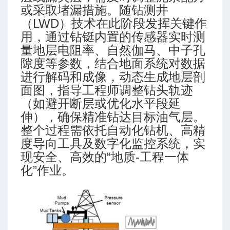
或采取堵漏措施。随钻测井
（LWD）技术在此阶段发挥关键作
用，通过钻铤内置的传感器实时测
量地层电阻率、自然伽马、中子孔
隙度等参数，结合地面系统对数据
进行解码和成像，动态生成地层剖
面图，指导工程师调整钻头轨迹
（如避开断层或优化水平段延
伸），确保精准钻达目标油气层。
整个过程需依托自动化钻机、高精
度导向工具及数字化监控系统，实
现安全、高效的“地质-工程一体
化”作业。