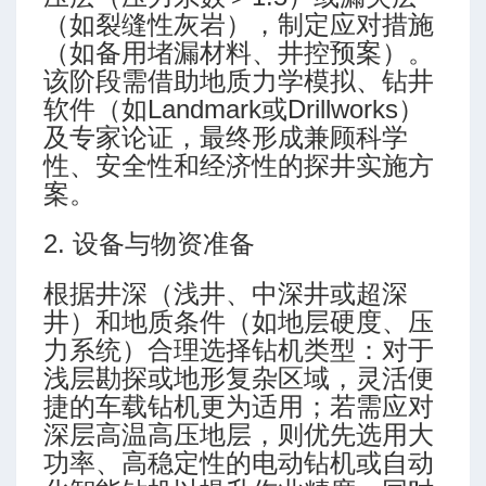
（如裂缝性灰岩），制定应对措施
（如备用堵漏材料、井控预案）。
该阶段需借助地质力学模拟、钻井
软件（如Landmark或Drillworks）
制范围
及专家论证，最终形成兼顾科学
性、安全性和经济性的探井实施方
案。
2. 设备与物资准备
根据井深（浅井、中深井或超深
入性
井）和地质条件（如地层硬度、压
力系统）合理选择钻机类型：对于
浅层勘探或地形复杂区域，灵活便
捷的车载钻机更为适用；若需应对
深层高温高压地层，则优先选用大
气量推荐
功率、高稳定性的电动钻机或自动