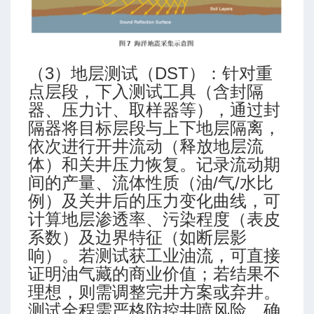
（3）地层测试（DST）：针对重
点层段，下入测试工具（含封隔
器、压力计、取样器等），通过封
隔器将目标层段与上下地层隔离，
依次进行开井流动（释放地层流
体）和关井压力恢复。记录流动期
间的产量、流体性质（油/气/水比
例）及关井后的压力变化曲线，可
计算地层渗透率、污染程度（表皮
系数）及边界特征（如断层影
响）。若测试获工业油流，可直接
证明油气藏的商业价值；若结果不
理想，则需调整完井方案或弃井。
测试全程需严格防控井喷风险，确