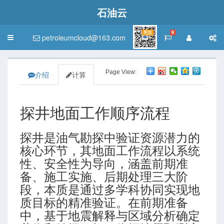
石油云
关注
9
petroleumcloud@163.com
Toggle
navigation
Page View:
介绍
计算
探井地面工作顺序流程
探井是油气勘探中验证资源潜力的
核心环节，其地面工作流程以系统
性、安全性为导向，涵盖前期准
备、施工实施、后期处理三大阶
段，本质是通过多学科协同实现地
质目标的精准验证。在前期准备
中，基于地震解释与区域分析确定