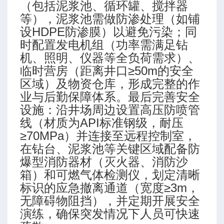
（包括泥浆池、循环罐、搅拌器
等），泥浆池需做防渗处理（如铺
设HDPE防渗膜）以避免污染；同
时配置发电机组（功率需满足钻
机、照明、仪器等全负荷需求）、
临时营房（距离井口≥50m的安全
区域）及物资仓库，形成完整的作
业与后勤保障体系。最后完善安全
设施：沿井场周边设置高压防喷管
线（材质为API标准钢级，耐压
≥70MPa）并连接至远程控制室，
在钻台、泥浆池等关键区域配备防
爆型消防器材（灭火器、消防沙
箱）和可燃气体检测仪，划定清晰
标识的应急撤离通道（宽度≥3m，
无障碍物阻挡），并定期开展安全
演练，确保突发情况下人员可快速