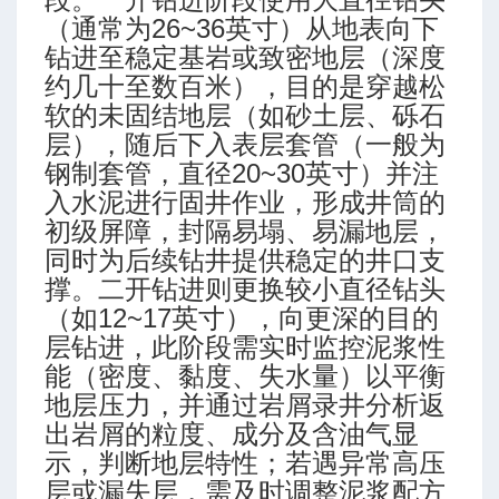
（通常为26~36英寸）从地表向下
钻进至稳定基岩或致密地层（深度
达
约几十至数百米），目的是穿越松
软的未固结地层（如砂土层、砾石
层），随后下入表层套管（一般为
钢制套管，直径20~30英寸）并注
入水泥进行固井作业，形成井筒的
初级屏障，封隔易塌、易漏地层，
同时为后续钻井提供稳定的井口支
撑。二开钻进则更换较小直径钻头
（如12~17英寸），向更深的目的
层钻进，此阶段需实时监控泥浆性
能（密度、黏度、失水量）以平衡
地层压力，并通过岩屑录井分析返
出岩屑的粒度、成分及含油气显
示，判断地层特性；若遇异常高压
层或漏失层，需及时调整泥浆配方