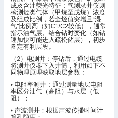
成及含油荧光特征；气测录井仪则
检测烃类气体（甲烷至戊烷）浓度
及组成比例，若全烃值突增且“湿
气”比例高（如C1/C2较低），通常
指示油气层。结合钻时变化（如钻
速加快可能进入疏松储层），初步
圈定有利层段。
（2）电测井：停钻后，通过电缆
将测井仪器下入井筒，利用如下不
同物理原理获取地层参数：
• 电阻率测井：通过测量地层电阻
率区分油气（高阻）与水层（低
阻）；
• 声波测井：根据声波传播时间计
算孔隙度；