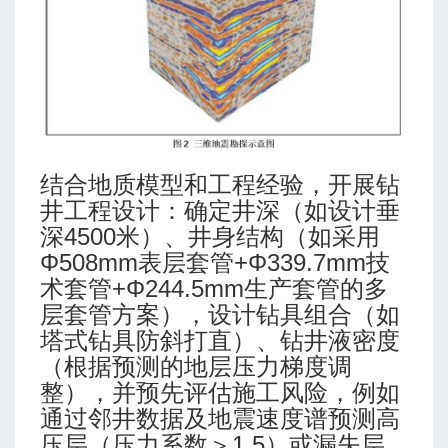
-高级模式-多靶三段式
-高级模式-五段式
-高级模式-双增式
-简单模式-三段式
-简单模式-多靶三段式
-简单模式-五段式
-简单模式-双增式
结合地质模型和工程经验，开展钻
井工程设计：确定井深（如设计垂
深4500米）、井身结构（如采用
ing (Martin Klempa)
Φ508mm表层套管+Φ339.7mm技
术套管+Φ244.5mm生产套管的多
层套管方案），设计钻具组合（如
塔式钻具防斜打直）、钻井液密度
（根据预测的地层压力梯度调
整），并预先评估施工风险，例如
通过邻井数据及地震速度谱预测高
压层（压力系数＞1.5）或漏失层