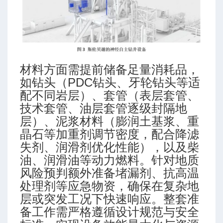
排量
材料方面需提前储备足量消耗品，
如钻头（PDC钻头、牙轮钻头等适
配不同岩层）、套管（表层套管、
技术套管、油层套管逐级封隔地
P 7G)
层）、泥浆材料（膨润土基浆、重
晶石等加重剂调节密度，配合降滤
失剂、润滑剂优化性能），以及柴
油、润滑油等动力燃料。针对地质
风险预判额外准备堵漏剂、抗高温
处理剂等应急物资，确保在复杂地
层或突发工况下快速响应。整套准
备工作需严格遵循设计规范与安全