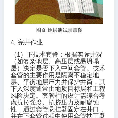
4. 完井作业
（1）下技术套管：根据实际井况
（如复杂地层、高压层或易坍塌
层）决定是否下入中间套管。技术
套管的主要作用是隔离不稳定地
层、平衡地层压力并保护井筒，其
下入深度通常由地质目标层和工程
风险决定。套管柱的设计需综合考
虑抗拉强度、抗挤压力及耐腐蚀
性，通过套管悬挂器固定在井口，
并在下套管过程中使用套管扶正器