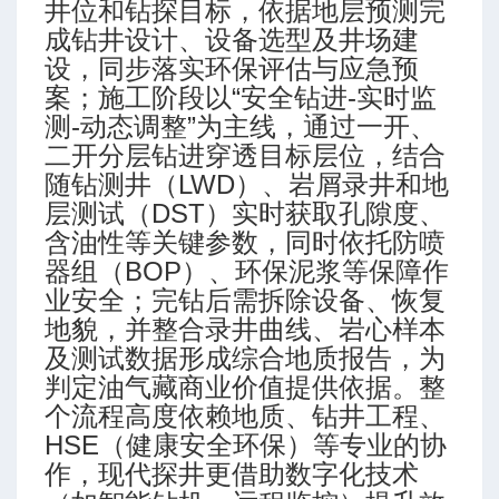
井位和钻探目标，依据地层预测完
成钻井设计、设备选型及井场建
数
设，同步落实环保评估与应急预
案；施工阶段以“安全钻进-实时监
测-动态调整”为主线，通过一开、
二开分层钻进穿透目标层位，结合
随钻测井（LWD）、岩屑录井和地
层测试（DST）实时获取孔隙度、
含油性等关键参数，同时依托防喷
器组（BOP）、环保泥浆等保障作
业安全；完钻后需拆除设备、恢复
地貌，并整合录井曲线、岩心样本
及测试数据形成综合地质报告，为
判定油气藏商业价值提供依据。整
个流程高度依赖地质、钻井工程、
HSE（健康安全环保）等专业的协
作，现代探井更借助数字化技术