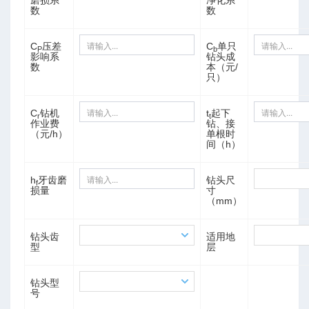
磨损系
净化系
数
数
数
C
压差
C
单只
P
b
影响系
钻头成
数
本（元/
只）
C
钻机
t
起下
r
t
作业费
钻、接
（元/h）
单根时
间（h）
h
牙齿磨
钻头尺
f
损量
寸
（mm）
钻头齿
适用地
型
层
钻头型
号