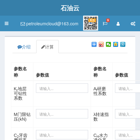
石油云
关注
9
petroleumcloud@163.com
Toggle
navigation
介绍
计算
参数名
参数名
称
参数值
称
参数值
K
地层
A
研磨
r
f
可钻性
性系数
系数
M门限钻
λ转速指
压(kN)
数
C
牙齿
C
水力
2
H