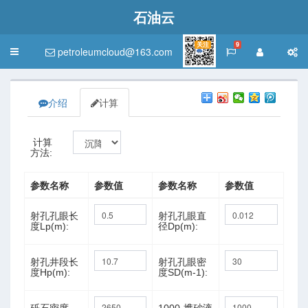
石油云
关注
9
petroleumcloud@163.com
Toggle
navigation
介绍
计算
计算
方法:
参数名称
参数值
参数名称
参数值
射孔孔眼长
射孔孔眼直
度Lp(m):
径Dp(m):
射孔井段长
射孔孔眼密
度Hp(m):
度SD(m-1):