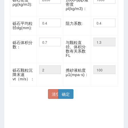
砾石密度
1000-携砂液
ρg(kg/m3):
密度
ρl(kg/m3)：
数
砾石平均粒
阻力系数:
径dg(mm):
砾石体积分
与颗粒直
数：
径、体积分
数有关系数
FL
砾石颗粒沉
携砂液粘度
降末速
μ1(mpa·s)：
vt（m/s）：