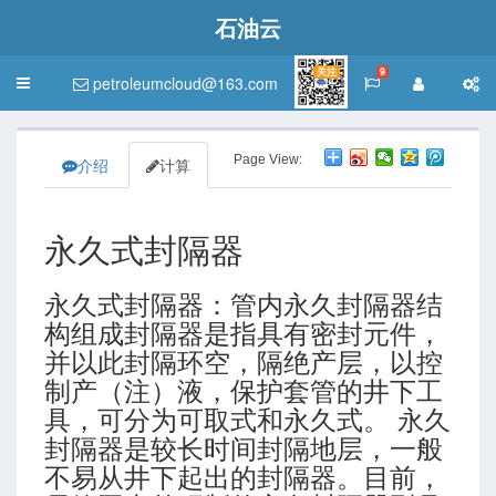
石油云
关注
9
petroleumcloud@163.com
Toggle
navigation
Page View:
介绍
计算
永久式封隔器
永久式封隔器：管内永久封隔器结
构组成封隔器是指具有密封元件，
并以此封隔环空，隔绝产层，以控
制产（注）液，保护套管的井下工
具，可分为可取式和永久式。 永久
封隔器是较长时间封隔地层，一般
不易从井下起出的封隔器。目前，