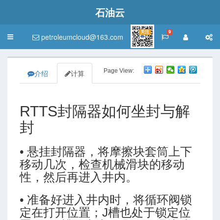
石油云
关注
9
petroleumcloud@163.com
Toggle
navigation
Page View:
介绍
计算
RTTS封隔器如何坐封与解
封
• 悬挂封隔器，将摩擦块套筒上下
移动几次，检查机械滑块的移动
性，然后再进入井内。
• 准备好进入井内时，将循环阀锁
定在打开位置；J槽也处于锁定位