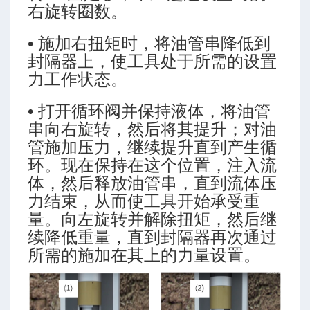
-高级模式-多靶三段式
右旋转圈数。
-高级模式-五段式
• 施加右扭矩时，将油管串降低到
-高级模式-双增式
封隔器上，使工具处于所需的设置
-简单模式-三段式
力工作状态。
-简单模式-多靶三段式
-简单模式-五段式
• 打开循环阀并保持液体，将油管
-简单模式-双增式
串向右旋转，然后将其提升；对油
管施加压力，继续提升直到产生循
环。现在保持在这个位置，注入流
ing (Martin Klempa)
体，然后释放油管串，直到流体压
力结束，从而使工具开始承受重
量。向左旋转并解除扭矩，然后继
续降低重量，直到封隔器再次通过
所需的施加在其上的力量设置。