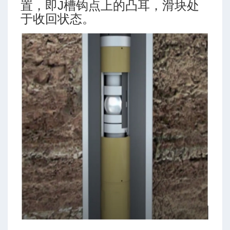
置，即J槽钩点上的凸耳，滑块处
于收回状态。
数