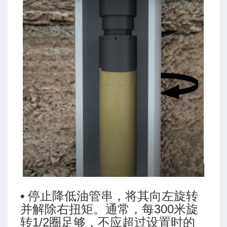
算
• 停止降低油管串，将其向左旋转
并解除右扭矩。通常，每300米旋
-高级模式-三段式
转1/2圈足够，不应超过设置时的