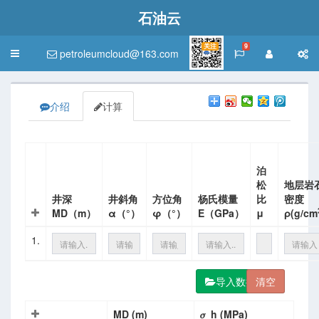
石油云
关注
9
petroleumcloud@163.com
Toggle
navigation
介绍
计算
泊
松
地层岩
井深
井斜角
方位角
杨氏模量
比
密度
MD（m）
α（°）
φ（°）
E（GPa）
μ
ρ(g/cm
1.
导入数据
介与教学资源
MD (m)
𝜎_h (MPa)