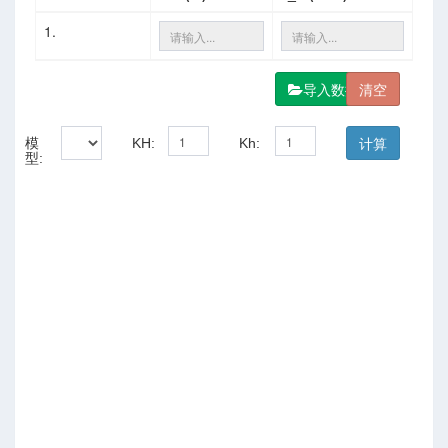
1.
率和软化系数
导入数据
模
KH:
Kh:
型:
响