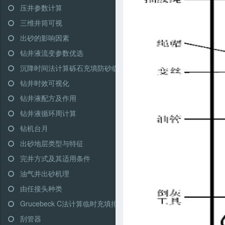
压井参数计算
三维井筒可视
出砂的影响因素
钻井液流变参数优选
沉降时间法计算砾石充填防砂临界充填排量
钻井时效可视化
钻井液配方及作用
钻井液循环周计算
钻机台月
出砂地层类型与特征
完井方式及其适用条件
油气井出砂机理
由任接头种类
Grucebeck C法计算临时充填排量
刮管器