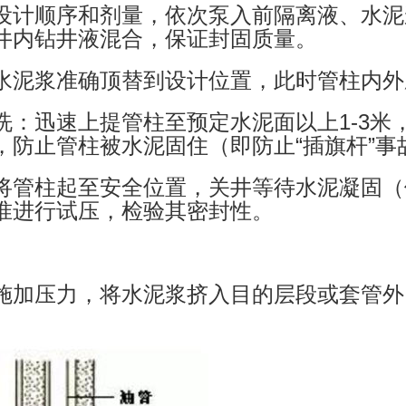
设计顺序和剂量，依次泵入前隔离液、水泥
井内钻井液混合，保证封固质量。
水泥浆准确顶替到设计位置，此时管柱内外
洗：迅速上提管柱至预定水泥面以上1-3米
，防止管柱被水泥固住（即防止“插旗杆”事
将管柱起至安全位置，关井等待水泥凝固（
准进行试压，检验其密封性。
施加压力，将水泥浆挤入目的层段或套管外