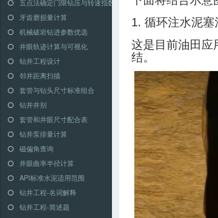
五点法确定门限钻压与转速指数
牙齿磨损量计算
1. 循环注水泥塞
机械破岩钻进参数优选
这是目前油田应
井眼轨迹计算与可视化
结。
钻井工程设计
邻井距离扫描
套管与钻头尺寸标准组合
钻井井别
套管和井眼尺寸配合表
钻井泵排量计算
磁偏角查询
井眼曲率半径计算
API标准水泥适用范围
钻井工程-名词解释
钻井工程-简述题