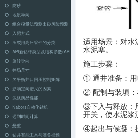
防砂
地质导向
组合模量法预测出砂风险预测
入靶方式
适用场景：对水
压裂用高压管件的分类
水泥塞。
API新钻杆类型及结构参数(API RP 7G)
旋转导向
施工步骤：
井场尺寸
① 通井准备：
欠平衡井口回压控制矩阵
影响定向进尺的因素
② 配制与装填
泥浆药品性能
③下入与释放：
Nabors自动化钻机
开关，使水泥浆
迟到时间计算
悬重
④起出与候凝：
钻井智能工具与装备视频