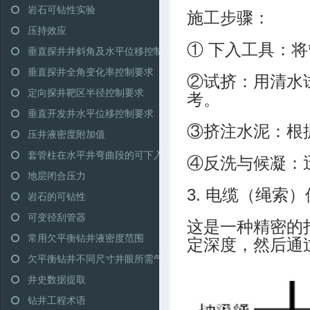
岩石可钻性实验
施工步骤：
压持效应
① 下入工具：
垂直探井井斜角及水平位移控制范围
垂直探井全角变化率控制要求
②试挤：用清水
定向探井靶区半径控制要求
考。
垂直开发井水平位移控制要求
③挤注水泥：根
压井液密度附加值
套管柱在水平井弯曲段的可下入性
④反洗与候凝：
地层闭合压力
3. 电缆（绳索
岩石的可钻性
可变径刮管器
这是一种精密的
常用欠平衡钻井液密度范围
定深度，然后通
欠平衡钻井不同尺寸井眼所需气量推荐
井史数据提取
钻井工程术语