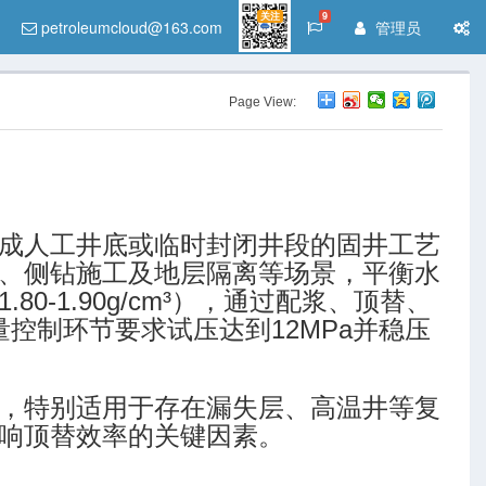
关注
9
petroleumcloud@163.com
管理员
Page View:
成人工井底或临时封闭井段的固井工艺
、侧钻施工及地层隔离等场景，平衡水
-1.90g/cm³），通过配浆、顶替、
量控制环节要求试压达到12MPa并稳压
，特别适用于存在漏失层、高温井等复
响顶替效率的关键因素。