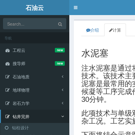
石油云
Toggle
navigation
介绍
计算
导航
工程云
new
水泥塞
搜导师
new
注水泥塞是通过
技术。该技术主
石油地质
泥塞是最常用的实
地球物理
候凝等工序完成作
30分钟。
岩石力学
此项技术与单级
钻井完井
杂工况。工艺实
钻柱设计
下面将结合示意