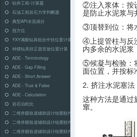
钻井工程-计算题
②注入浆体：按
石油工程岩石力学判断题
是防止水泥浆与
典型API水泥成分
③顶替到位：将
扭方位
YXY满眼钻具组合中扶位置计算
④上提管柱与反
内多余的水泥浆
钟摆钻具扶正器安放位置计算
ADE - Terminology
⑤候凝与检验：
ADE - Gap Filling
面位置，并按标
ADE - Short Answer
2. 挤注水泥塞法
ADE - True & False
ADE - Calculation
这种方法是通过
岩石泊松比
窜。
二维井眼轨道辅助设计绘图软件-高级模式-三段式
二维井眼轨道辅助设计绘图软件-高级模式-多靶三段式
二维井眼轨道辅助设计绘图软件-高级模式-五段式