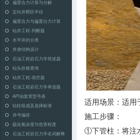
偏置合力计算与分解
定向井靶区半径
偏置合力与偏置分力计算
钻井工程-判断题
水平井的分类
井身结构设计
石油工程岩石力学简述题
钻头价格查询
钻井工程-填空题
石油工程岩石力学单选题
API油套管型号表
适用场景：适用
钻柱组成及选择标准
井号编排
施工步骤：
硫化氢浓度与危害程度
①下管柱：将注
石油工程岩石力学名词解释