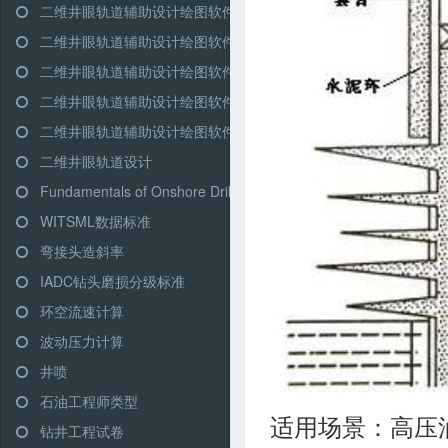
二维井眼轨道辅助设计绘图软件-高级模式-双增式
二维井眼轨道辅助设计绘图软件-简单模式-三段式
二维井眼轨道辅助设计绘图软件-简单模式-多靶三段式
二维井眼轨道辅助设计绘图软件-简单模式-五段式
二维井眼轨道辅助设计绘图软件-简单模式-双增式
二维井眼轨道设计
Fundamentals of Onshore Driling (Martin Klempa)
WITSML数据标准
弯接头造斜率
IADC钻头磨损分级标准
环空流速计算
波动压力计算
井喷
石油工程师类型
适用场景：高压
钻井工程试卷