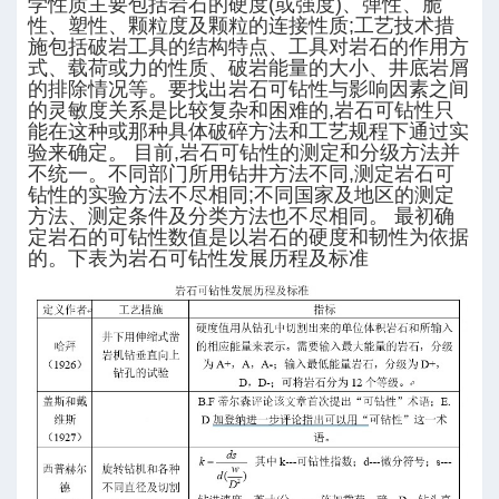
学性质主要包括岩石的硬度(或强度)、弹性、脆
性、塑性、颗粒度及颗粒的连接性质;工艺技术措
施包括破岩工具的结构特点、工具对岩石的作用方
数
式、载荷或力的性质、破岩能量的大小、井底岩屑
的排除情况等。要找出岩石可钻性与影响因素之间
的灵敏度关系是比较复杂和困难的,岩石可钻性只
能在这种或那种具体破碎方法和工艺规程下通过实
验来确定。 目前,岩石可钻性的测定和分级方法并
不统一。不同部门所用钻井方法不同,测定岩石可
钻性的实验方法不尽相同;不同国家及地区的测定
方法、测定条件及分类方法也不尽相同。 最初确
定岩石的可钻性数值是以岩石的硬度和韧性为依据
的。下表为岩石可钻性发展历程及标准