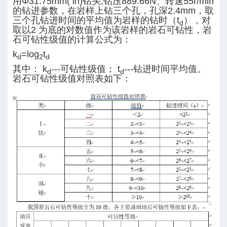
用Φ31.75mm( in)钻头,钻压889.66N、转速55r/min
的钻进参数，在岩样上钻三个孔，孔深2.4mm，取
三个孔钻进时间的平均值为岩样的钻时（t
），对
d
取以2 为底的对数值作为该岩样的岩石可钻性，岩
石可钻性级值的计算公式为：
k
=log
t
d
2
d
其中： k
---可钻性级值； t
---钻进时间平均值。
d
d
岩石可钻性级值对照表如下：