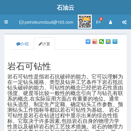
石油云
关注
9
petroleumcloud@163.com
Toggle
navigation
介绍
计算
岩石可钻性
岩石可钻性是指岩石抗破碎的能力。它可以理解为
在一定钻头规格、类型及钻井工艺条件下岩石抵抗
钻头破碎的能力。可钻性的概念已经把岩石性质由
强度、硬度等比较一般性的概念引向了与钻孔有联
系的概念,在实际应用方面占有重要的地位。通常
钻头选型、制定生产定额、确定钻头工作参数、预
测钻头工作指标等都以若石可钻性为基础。 岩石
可钻性是岩石在钻进过程中显示出来的综合性指
标。它取决于许多因素,包括岩石自身的物理力学
性质以及破碎岩石的工艺技术措施。岩石的物理力