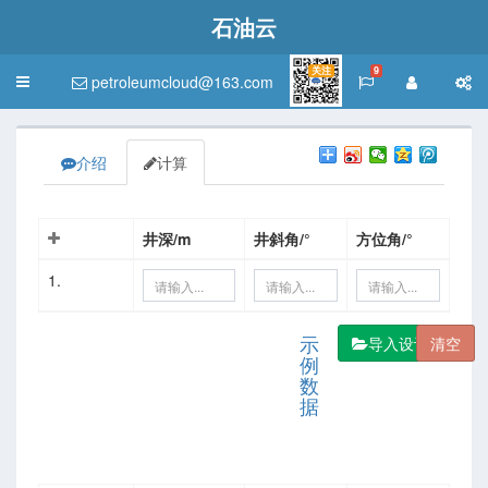
石油云
关注
9
petroleumcloud@163.com
Toggle
navigation
介绍
计算
井深/m
井斜角/°
方位角/°
1.
导入设计轨迹
示
例
数
据