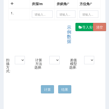
井深/m
井斜角/°
方位角/°
1.
数
导入实钻轨迹
示
例
数
据
扫
计算
差值
描
方法
模型
方
选择:
选择:
式: