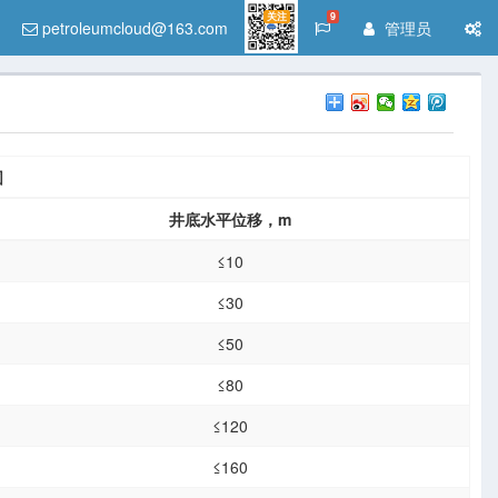
关注
9
petroleumcloud@163.com
管理员
围
井底水平位移，m
≤10
≤30
≤50
≤80
≤120
≤160