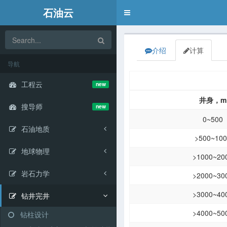
石油云
Toggle
navigation
介绍
计算
导航
工程云
new
井身，m
搜导师
new
0~500
石油地质
>500~100
地球物理
>1000~20
岩石力学
>2000~30
>3000~40
钻井完井
>4000~50
钻柱设计