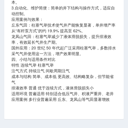
本。
3.自动化、维护简便：简单的井下结构与操作方式，适应自
动控制。
应用案例与效果：
丘东气田：柱塞气举技术使气井产能恢复显著，单井增产率
从“有杆泵方式”的约 19.9% 提高至 62%。
龙凤山气田：柱塞气举减少了液体滑脱损失，提升排液效
率，有效延长气井生产期。
国外应用：20 世纪 50 年代起广泛采用柱塞气举，多数排水
采气气井使用这一方法，增产效果明显。
四、小结与适用条件对比
特性 连续气举 柱塞气举
注气方式 持续注气 间歇周期注气
成本与结构 简单、成本低 更高效、结构略复杂，但节能省
气
排液效率 普通 优于连续方式，液体滑脱损失小
适用环境 普遍适用 特别适合低压气井、积液严重井、老井
应用案例 多行业普遍采用 丘东、龙凤山等气田显著增效