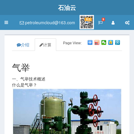
石油云
关注
9
petroleumcloud@163.com
Toggle
navigation
Page View:
介绍
计算
气举
一、气举技术概述
什么是气举？