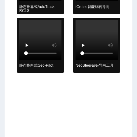
静态推靠式AutoTrack
iCruise智能旋转导向
RCLS
算
静态指向式Geo-Pilot
NeoSteer钻头导向工具
-高级模式-三段式