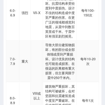
坏。抗震结构承受轻
度到中度损伤。设计
6.0-
每年100-
强烈
VII-X
不佳的结构造成中度
6.9
150次
至严重的伤害。在更
广泛的领域都感觉到
地震，从震中到数百
英里或千米。于震中
区有强至剧烈摇晃。
导致大部分建筑物损
坏，有的部分或全部
倒塌或受到严重损
7.0-
坏。设计优良的结构
每年10-20
重大
7.9
也可能造成损害。在
次
很远的距离都有重大
损害，但主要局限于
数
震中250千米内。
建筑物严重损坏，其
结构可被破坏，会对
VIII或
坚固和抗震建筑造成
8.0-
以上
分-孔隙度
中度至严重破坏。在
每年1次
8.9