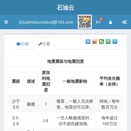
石油云
关注
9
petroleumcloud@163.com
Toggle
navigation
介绍
计算
地震震级与地震烈度
麦加
利地
平均发生频
震级
描述
一般地震影响
震烈
率（全球）
度
少于
微震，一般人无法察
持续／每年
极微
I
2.0
觉，地震仪可记录。
数百万次
2.0-
一些人略微感觉到，
每年超过
I-II
2.9
但不损伤建筑物。
100万次