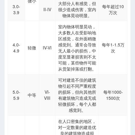
微小
大部分人有感觉，但
3.0-
每年超过10
，垂深划分标签）
II-IV
很少造成伤害，室内
3.9
万次
物体晃动明显。
，标签导入）
别导入，标签导入）
室内物体明显晃动，
大多数人在受影响地
用）
区感觉，在外面稍微
4.0-
感觉到。通常会导致
每年1-1.5万
轻微
IV-VI
4.9
无人最小的损伤，中
次
度至显著损害则不太
孔隙度）
可能，某些物件可能
从货架掉落或打翻。
含水饱和度）
可对建造不佳的建筑
物引起不同严重程度
5.0-
VI-
的损坏，但向其他所
每年1000-
中等
5.9
VIII
有建筑物只造成无或
1500次
算
轻微损坏，每个人都
感觉到。
在人口密集的地区，
对一定数量的建造优
良的建筑物造成损