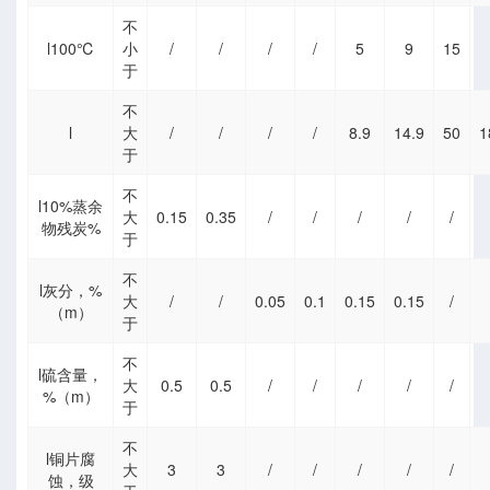
标
不
l100℃
小
/
/
/
/
5
9
15
于
不
l
大
/
/
/
/
8.9
14.9
50
1
于
不
l10%蒸余
大
0.15
0.35
/
/
/
/
/
物残炭%
于
不
l灰分，%
大
/
/
0.05
0.1
0.15
0.15
/
（m）
于
不
l硫含量，
大
0.5
0.5
/
/
/
/
/
%（m）
于
不
l铜片腐
大
3
3
/
/
/
/
/
蚀，级