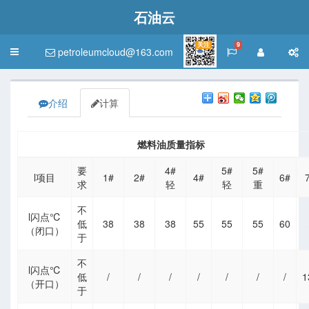
石油云
关注
9
petroleumcloud@163.com
Toggle
navigation
介绍
计算
燃料油质量指标
要
4#
5#
5#
l项目
1#
2#
4#
6#
求
轻
轻
重
不
l闪点℃
低
38
38
38
55
55
55
60
（闭口）
于
不
l闪点℃
低
/
/
/
/
/
/
/
1
（开口）
于