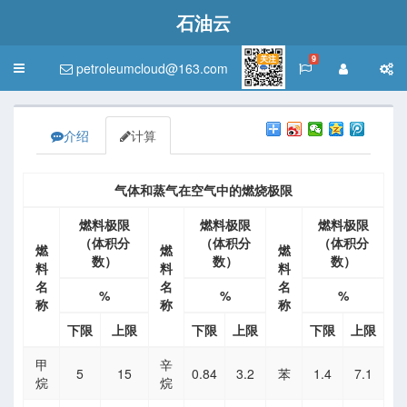
石油云
关注
9
petroleumcloud@163.com
Toggle
navigation
介绍
计算
气体和蒸气在空气中的燃烧极限
燃料极限
燃料极限
燃料极限
（体积分
（体积分
（体积分
燃
燃
燃
数）
数）
数）
料
料
料
名
名
名
%
%
%
称
称
称
下限
上限
下限
上限
下限
上限
甲
辛
5
15
0.84
3.2
苯
1.4
7.1
烷
烷