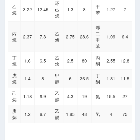
环
乙
甲
3.22
12.45
己
1.3
8
1.27
7
烷
苯
烷
邻
丙
乙
二
2.37
7.3
2.75
28.6
1.09
6.4
烷
烯
甲
苯
丁
乙
丙
1.6
6.5
2.5
80
2.55
12.8
烷
炔
酮
戊
甲
丁
型
1.4
8
6
36.5
1.81
11.5
烷
醇
酮
型
己
乙
1.18
6.9
4.3
19
氨
15.5
27
烷
醇
限
庚
乙
1.2
6.7
1.85
48
氢
4
75
烷
醚