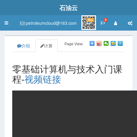
石油云
关注
9
petroleumcloud@163.com
Toggle
navigation
Page View:
介绍
计算
零基础计算机与技术入门课
程-
视频链接