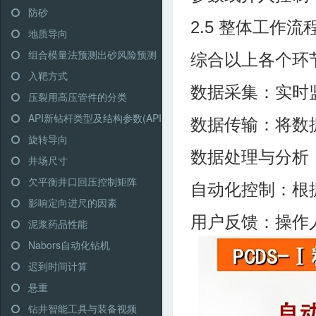
防砂
2.5 整体工作流
地质导向
组合模量法预测出砂风险预测
综合以上各个环
入靶方式
数据采集：实时
压裂用高压管件的分类
API新钻杆类型及结构参数(API RP 7G)
数据传输：将数
旋转导向
数据处理与分析
井场尺寸
欠平衡井口回压控制矩阵
自动化控制：根
影响定向进尺的因素
用户反馈：操作
泥浆药品性能
Nabors自动化钻机
迟到时间计算
悬重
钻井智能工具与装备视频