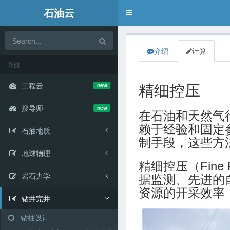
石油云
Toggle
navigation
介绍
计算
导航
工程云
new
精细控压
搜导师
new
在石油和天然气
赖于经验和固定
石油地质
制手段，这些方
地球物理
精细控压（Fine
岩石力学
据监测、先进的
资源的开采效率
钻井完井
钻柱设计