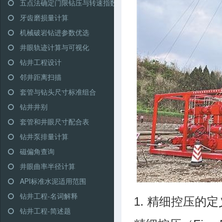
五点法确定门限钻压与转速指数
牙齿磨损量计算
机械破岩钻进参数优选
井眼轨迹计算与可视化
钻井工程设计
邻井距离扫描
套管与钻头尺寸标准组合
钻井井别
套管和井眼尺寸配合表
钻井泵排量计算
磁偏角查询
井眼曲率半径计算
API标准水泥适用范围
钻井工程-名词解释
1. 精细控压的定
钻井工程-简述题