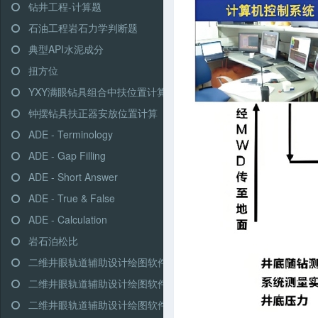
钻井工程-计算题
石油工程岩石力学判断题
典型API水泥成分
扭方位
YXY满眼钻具组合中扶位置计算
钟摆钻具扶正器安放位置计算
ADE - Terminology
ADE - Gap Filling
ADE - Short Answer
ADE - True & False
ADE - Calculation
岩石泊松比
二维井眼轨道辅助设计绘图软件-高级模式-三段式
二维井眼轨道辅助设计绘图软件-高级模式-多靶三段式
二维井眼轨道辅助设计绘图软件-高级模式-五段式