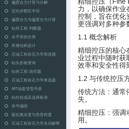
精细控压（Fine
偏置合力计算与分解
力，以确保作业
定向井靶区半径
控制，旨在优化
偏置合力与偏置分力计算
更强调对多种参
钻井工程-判断题
1.1 概念解析
水平井的分类
井身结构设计
精细控压的核心
石油工程岩石力学简述题
业过程中随时获
钻头价格查询
效率和安全性得
钻井工程-填空题
1.2 与传统控
石油工程岩石力学单选题
API油套管型号表
传统方法：通常
钻柱组成及选择标准
失。
井号编排
精细控压：强调
硫化氢浓度与危害程度
用。
石油工程岩石力学名词解释