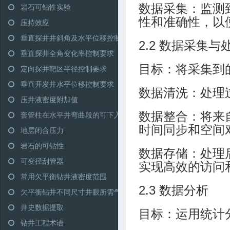
岩石可钻性实验
数据采集：监测
性和准确性，以
压持效应
垂直探井井斜角及水平位移控制范围
2.2 数据采集与
垂直探井全角变化率控制要求
目标：将采集到
定向探井靶区半径控制要求
垂直开发井水平位移控制要求
数据清洗：处理
压井液密度附加值
套管柱在水平井弯曲段的可下入性
数据整合：将来
时间同步和空间
地层闭合压力
岩石的可钻性
数据存储：处理
可变径刮管器
实现高效的访问
常用欠平衡钻井液密度范围
2.3 数据分析
欠平衡钻井不同尺寸井眼所需气量推荐
井史数据提取
目标：运用统计
钻井工程术语