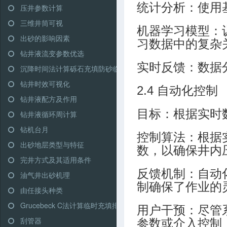
统计分析：使用
压井参数计算
三维井筒可视
机器学习模型：
出砂的影响因素
习数据中的复杂
钻井液流变参数优选
实时反馈：数据
沉降时间法计算砾石充填防砂临界充填排量
钻井时效可视化
2.4 自动化控制
钻井液配方及作用
目标：根据实时
钻井液循环周计算
钻机台月
控制算法：根据
出砂地层类型与特征
数，以确保井内
完井方式及其适用条件
反馈机制：自动
油气井出砂机理
制确保了作业的
由任接头种类
Grucebeck C法计算临时充填排量
用户干预：尽管
刮管器
参数或介入控制