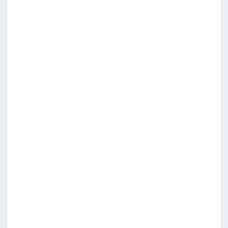
术研究
钻探的未来
关键技术