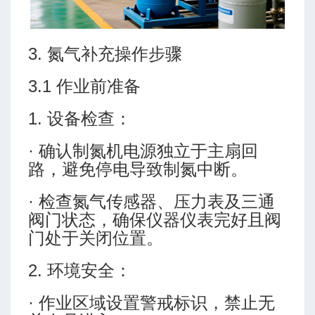
3. 氮气补充操作步骤
3.1 作业前准备
制范围
1. 设备检查：
· 确认制氮机电源独立于主扇回
路，避免停电导致制氮中断。
入性
· 检查氮气传感器、压力表及三通
阀门状态，确保仪器仪表完好且阀
门处于关闭位置。
2. 环境安全：
气量推荐
· 作业区域设置警戒标识，禁止无