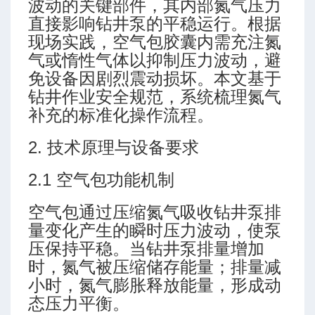
波动的关键部件，其内部氮气压力
直接影响钻井泵的平稳运行。根据
现场实践，空气包胶囊内需充注氮
气或惰性气体以抑制压力波动，避
免设备因剧烈震动损坏。本文基于
钻井作业安全规范，系统梳理氮气
补充的标准化操作流程。
2. 技术原理与设备要求
2.1 空气包功能机制
空气包通过压缩氮气吸收钻井泵排
量变化产生的瞬时压力波动，使泵
压保持平稳。当钻井泵排量增加
时，氮气被压缩储存能量；排量减
小时，氮气膨胀释放能量，形成动
态压力平衡。