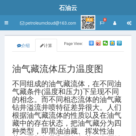
石油云
关注
9
petroleumcloud@163.com
Toggle
navigation
Page View:
介绍
计算
油气藏流体压力温度图
不同组成的油气藏流体，在不同油
气藏条件(温度和压力)下呈现不同
的相念。而不同相态流体的油气藏
钻井溢流井喷特征差异很大。人们
根据油气藏流体的性质以及在油气
藏中的存在状态，把油气藏分为四
种类型，即黑油油藏、挥发性油