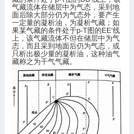
气藏流体在储层中为气态，采到地
面后除大部分仍为气态外，要产生
一定量的凝析油，为凝析气藏；如
果某气藏的条件处于p-T图的EE'线
上，该气藏流体不但在储层中为气
态，而且采到地面后仍为气态，或
只析出极少量的凝析油，这种油气
自燃点
藏称之为干气气藏。
g G.X.
M模型
型