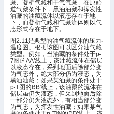
藏、凝析气藏和干气气藏。在原始
道气藏条件下，黑油油藏和挥发性
油藏的油藏流体以液态存在于地
下，而凝析气藏和气藏流体则以气
态形式存在于地下。
图2.11是典型的油气藏流体的压力-
温度图。根据该图可以区分油气藏
类型。例如，当油藏的条件处于p-
7图的AA'线上，该油藏流体在储层
型
以液态存在，采到地面后除部分变
型
为气态外，绝大部分仍为液态，为
黑油油藏；如果某油藏的条件处于
p-T图的BB'线上，该油藏的流体在
限
储层虽仍为液态，但采到地面后除
一部分仍为液态外，有相当部分变
为气态，为挥发性油藏；如果某气
藏的条件处于p-T图的DD'线上，该