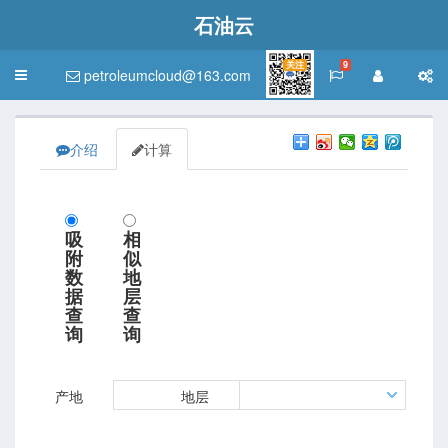
石油云
关注
9
petroleumcloud@163.com
Toggle
navigation
介绍
计算
吸
相
附
似
数
地
据
层
查
查
询
询
产地
地层