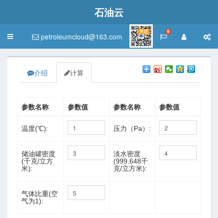
石油云
关注
9
petroleumcloud@163.com
Toggle
navigation
介绍
计算
参数名称
参数值
参数名称
参数值
温度(℃):
压力（Pa）:
储油罐密度
淡水密度
(千克/立方
(999.648千
米):
克/立方米):
气体比重(空
气为1):