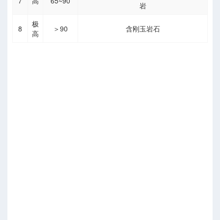
7
高
65~90
岩
极
8
＞90
含刚玉岩石
高
算
可视化