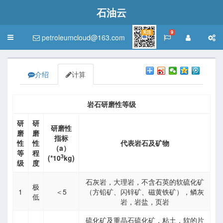
石油云
关注
9
petroleumcloud@163.com
Toggle
navigation
介绍
计算
岩石研磨性等级
研
研
研磨性
磨
磨
指标
性
性
代表岩石及矿物
（a）
等
程
3
(*10
kg)
级
度
石灰岩，大理岩，不含石英的软硫化矿
极
1
＜5
（方铅矿、闪锌矿、磁黄铁矿），鳞灰
低
岩，岩盐，页岩
介与教学资源
硫化矿及重晶石硫化矿，粘土，软的片