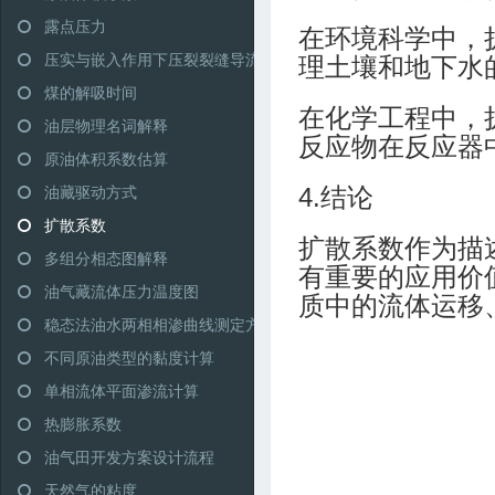
露点压力
在环境科学中，
压实与嵌入作用下压裂裂缝导流能力模型
理土壤和地下水
煤的解吸时间
在化学工程中，
油层物理名词解释
反应物在反应器
原油体积系数估算
油藏驱动方式
4.结论
扩散系数
扩散系数作为描
多组分相态图解释
有重要的应用价
油气藏流体压力温度图
质中的流体运移
稳态法油水两相相渗曲线测定方法
不同原油类型的黏度计算
单相流体平面渗流计算
热膨胀系数
油气田开发方案设计流程
天然气的粘度