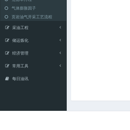
气体膨胀因子
页岩油气开采工艺流程
采油工程
储运炼化
经济管理
常用工具
每日油讯
Copyright © 2021-2028
.
All ri