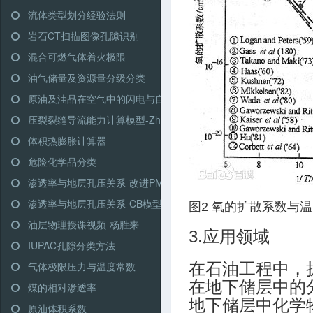
流体类型划分经验法则
岩石CT扫描图像孔隙识别
混合可燃气体着火极限
油气储量及资源量分级分类
原油及油品在空气中的闪电与自燃点
压裂裂缝导流能力计算模型-Zhang G.X.
体积热膨胀计算器
危险化学品分类
渗透率与地层孔压关系-改进PM模型
渗透率与地层孔压关系-CB模型
图2 氧的扩散系数与
油层物理授课视频-杨胜来
3.应用领域
IUPAC孔隙分类方法
气体极限压力与温度常数
在石油工程中，
在地下储层中的
煤的相对渗透率
地下储层中化学
原油体积系数