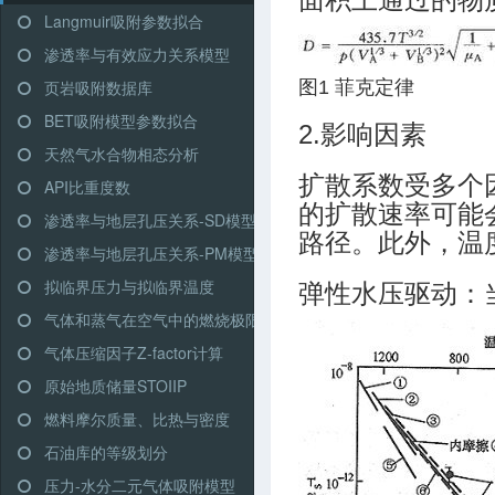
Langmuir吸附参数拟合
渗透率与有效应力关系模型
页岩吸附数据库
图1 菲克定律
BET吸附模型参数拟合
2.影响因素
天然气水合物相态分析
扩散系数受多个
API比重度数
的扩散速率可能
渗透率与地层孔压关系-SD模型
路径。此外，温
渗透率与地层孔压关系-PM模型
拟临界压力与拟临界温度
弹性水压驱动：
气体和蒸气在空气中的燃烧极限
气体压缩因子Z-factor计算
原始地质储量STOIIP
燃料摩尔质量、比热与密度
石油库的等级划分
压力-水分二元气体吸附模型