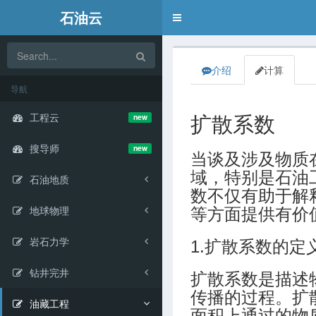
石油云
Toggle
navigation
介绍
计算
导航
工程云
new
扩散系数
搜导师
new
当谈及涉及物质
域，特别是石油
石油地质
数不仅有助于解
地球物理
等方面提供有价
岩石力学
1.扩散系数的定
钻井完井
扩散系数是描述
传播的过程。扩
油藏工程
面积上通过的物