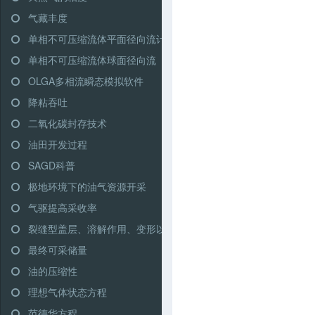
气藏丰度
单相不可压缩流体平面径向流计算
单相不可压缩流体球面径向流
OLGA多相流瞬态模拟软件
降粘吞吐
二氧化碳封存技术
油田开发过程
SAGD科普
极地环境下的油气资源开采
气驱提高采收率
裂缝型盖层、溶解作用、变形以及二氧化碳封存完整性
最终可采储量
油的压缩性
理想气体状态方程
范德华方程