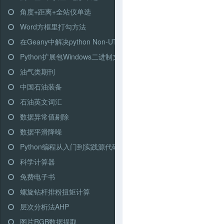
角度+距离+全站仪单选
Word方框里打勾方法
在Geany中解决python Non-UTF-8的问题
Python扩展包Windows二进制文件
油气类期刊
中国石油装备
石油英文词汇
数据异常值剔除
数据平滑降噪
Python编程从入门到实践源代码打包下载
科学计算器
免费电子书
螺旋钻杆排粉扭矩计算
层次分析法AHP
图片RGB数据提取