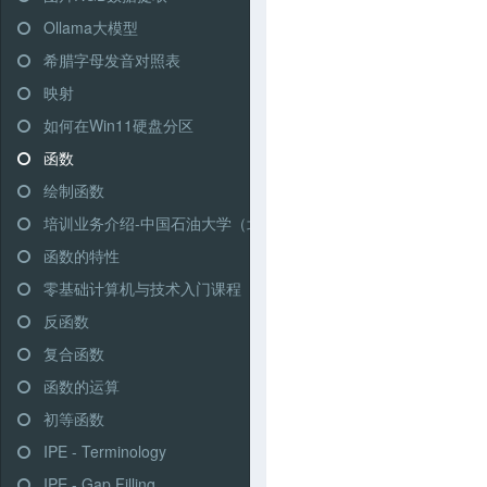
Ollama大模型
希腊字母发音对照表
映射
如何在Win11硬盘分区
函数
绘制函数
培训业务介绍-中国石油大学（北京）继续教育学院
函数的特性
零基础计算机与技术入门课程
反函数
复合函数
函数的运算
初等函数
IPE - Terminology
IPE - Gap Filling