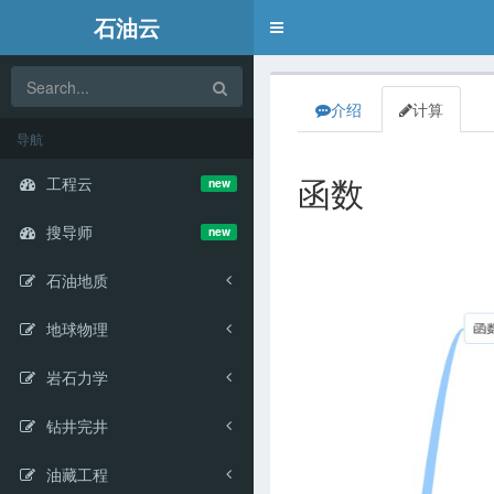
石油云
Toggle
navigation
介绍
计算
导航
工程云
new
函数
搜导师
new
石油地质
地球物理
岩石力学
钻井完井
油藏工程