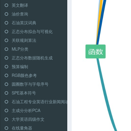
英文翻译
油价查询
石油英汉词典
正态分布拟合与可视化
关联规则算法
MLP分类
正态分布数据随机生成
预算编制
RGB颜色参考
圆圈数字与字母序号
SPE基本符号
石油工程专业英语行业新闻阅读
主成分分析PCA
大学英语四级作文
在线量角器