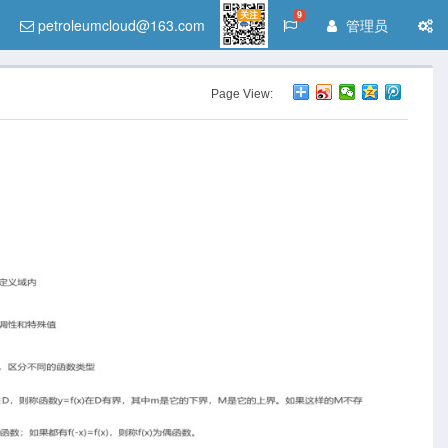
关注
9
petroleumcloud@163.com
管理员
Page View: