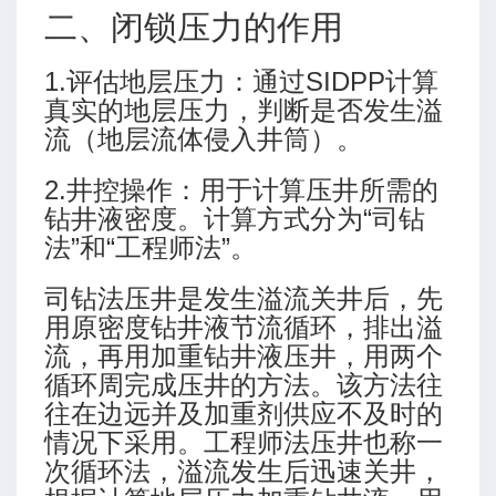
二、闭锁压力的作用
1.评估地层压力：通过SIDPP计算
真实的地层压力，判断是否发生溢
流（地层流体侵入井筒）。
2.井控操作：用于计算压井所需的
算
钻井液密度。计算方式分为“司钻
法”和“工程师法”。
司钻法压井是发生溢流关井后，先
用原密度钻井液节流循环，排出溢
流，再用加重钻井液压井，用两个
循环周完成压井的方法。该方法往
往在边远并及加重剂供应不及时的
情况下采用。工程师法压井也称一
-高级模式-三段式
次循环法，溢流发生后迅速关井，