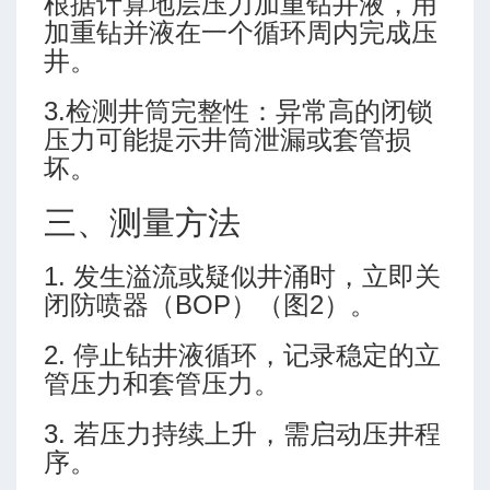
根据计算地层压力加重钻井液，用
-高级模式-多靶三段式
加重钻并液在一个循环周内完成压
-高级模式-五段式
井。
-高级模式-双增式
-简单模式-三段式
3.检测井筒完整性：异常高的闭锁
-简单模式-多靶三段式
压力可能提示井筒泄漏或套管损
坏。
-简单模式-五段式
-简单模式-双增式
三、测量方法
ing (Martin Klempa)
1. 发生溢流或疑似井涌时，立即关
闭防喷器（BOP）（图2）。
2. 停止钻井液循环，记录稳定的立
管压力和套管压力。
3. 若压力持续上升，需启动压井程
序。