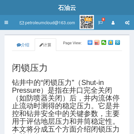
石油云
关注
9
petroleumcloud@163.com
Toggle
navigation
Page View:
介绍
计算
闭锁压力
钻井中的“闭锁压力”（Shut-in
Pressure）是指在井口完全关闭
（如防喷器关闭）后，井内流体停
止流动时测得的稳定压力。它是井
控和钻井安全中的关键参数，主要
用于评估地层压力和井筒稳定性。
本文将分成五个方面介绍闭锁压力