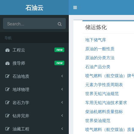
石油云
Toggle
navigation
储运炼化
导航
地下储气库
原油的一般性质
工程云
new
原油的分类方法
搜导师
new
石油产品分类
喷气燃料（航空煤油）牌
石油地质
元素力学性质周期表
地球物理
世界无铅汽油规范
岩石力学
车用无铅汽油技术要求
柴油机燃料质量指标
钻井完井
世界柴油规范
油藏工程
喷气燃料（航空煤油）质