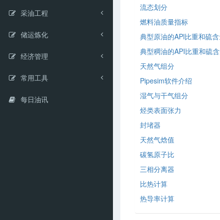
流态划分
采油工程
燃料油质量指标
储运炼化
典型原油的APl比重和硫含
典型稠油的API比重和硫
经济管理
天然气组分
常用工具
Pipesim软件介绍
湿气与干气组分
每日油讯
烃类表面张力
封堵器
天然气焓值
碳氢原子比
三相分离器
比热计算
热导率计算