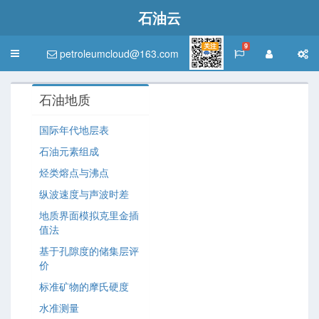
石油云
关注
9
petroleumcloud@163.com
Toggle
navigation
石油地质
国际年代地层表
石油元素组成
烃类熔点与沸点
纵波速度与声波时差
地质界面模拟克里金插
值法
基于孔隙度的储集层评
价
标准矿物的摩氏硬度
水准测量